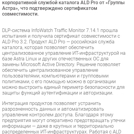
корпоративной службой каталога ALD Pro от «Группы
Безопасность
Астра», что подтверждено сертификатом
совместимости.
Инновации
CIO/Управление ИТ
DLP-система InfoWatch Traffic Monitor 7.14.1 прошла
Гаджеты
испытания и получила сертификат совместимости с
Здоровье
ALD Pro 3.2. Продукт ALD Pro — российская служба
каталога, которая позволяет обеспечить
централизованное управление ИТ-инфраструктурой на
РАЗДЕЛЫ
базе Astra Linux и других отечественных ОС для
замены Microsoft Active Directory. Решение позволяет
обеспечить централизованное управление
Новости
пользователями, компьютерами и групповыми
Аналитика
политиками, с его помощью можно в организации
можно выстроить единый периметр безопасности для
Интервью
защиты функций аутентификации и авторизации.
Мероприятия
Интеграция продуктов позволяет устранить
Проекты
разрозненность данных и автоматизировать
IT класс
управление контролем доступа. Благодаря этому
предприятия могут оперативно предотвращать утечки
Тестовый стенд
информации — даже в крупных и территориально
Каталог компаний
распределенных ИТ-инфраструктурах. Работая с ALD