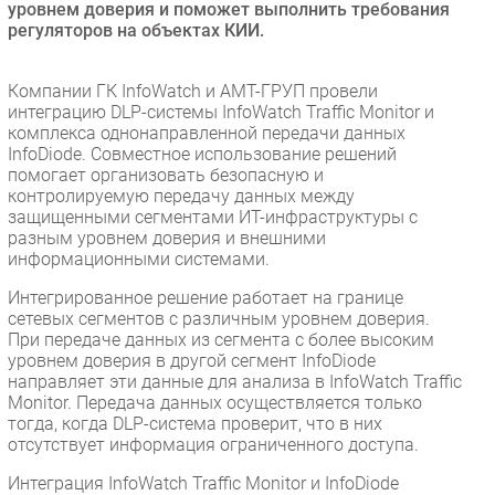
уровнем доверия и поможет выполнить требования
Безопасность
регуляторов на объектах КИИ.
Инновации
Компании ГК InfoWatch и АМТ-ГРУП провели
CIO/Управление ИТ
интеграцию DLP-системы InfoWatch Traffic Monitor и
Гаджеты
комплекса однонаправленной передачи данных
Здоровье
InfoDiode. Совместное использование решений
помогает организовать безопасную и
контролируемую передачу данных между
РАЗДЕЛЫ
защищенными сегментами ИТ-инфраструктуры с
разным уровнем доверия и внешними
информационными системами.
Новости
Аналитика
Интегрированное решение работает на границе
сетевых сегментов с различным уровнем доверия.
Интервью
При передаче данных из сегмента с более высоким
Мероприятия
уровнем доверия в другой сегмент InfoDiode
направляет эти данные для анализа в InfoWatch Traffic
Проекты
Monitor. Передача данных осуществляется только
IT класс
тогда, когда DLP-система проверит, что в них
отсутствует информация ограниченного доступа.
Тестовый стенд
Каталог компаний
Интеграция InfoWatch Traffic Monitor и InfoDiode