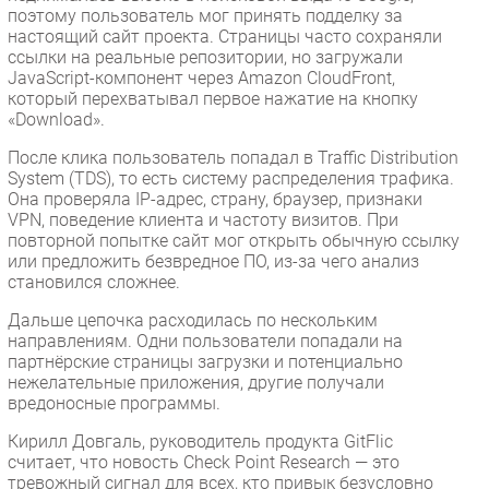
поэтому пользователь мог принять подделку за
настоящий сайт проекта. Страницы часто сохраняли
ссылки на реальные репозитории, но загружали
JavaScript-компонент через Amazon CloudFront,
который перехватывал первое нажатие на кнопку
«Download».
После клика пользователь попадал в Traffic Distribution
System (TDS), то есть систему распределения трафика.
Она проверяла IP-адрес, страну, браузер, признаки
VPN, поведение клиента и частоту визитов. При
повторной попытке сайт мог открыть обычную ссылку
или предложить безвредное ПО, из-за чего анализ
становился сложнее.
Дальше цепочка расходилась по нескольким
направлениям. Одни пользователи попадали на
партнёрские страницы загрузки и потенциально
нежелательные приложения, другие получали
вредоносные программы.
Кирилл Довгаль, руководитель продукта GitFlic
считает, что новость Check Point Research — это
тревожный сигнал для всех, кто привык безусловно