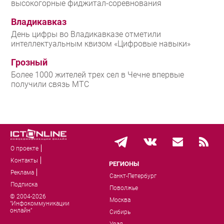
высокогорные фиджитал-соревнования
Владикавказ
День цифры во Владикавказе отметили
интеллектуальным квизом «Цифровые навыки»
Грозный
Более 1000 жителей трех сел в Чечне впервые
получили связь МТС
О проекте
Контакты
РЕГИОНЫ
Реклама
Санкт-Петербург
Подписка
Поволжье
© 2004-2026
Москва
"Инфокоммуникации
онлайн"
Сибирь