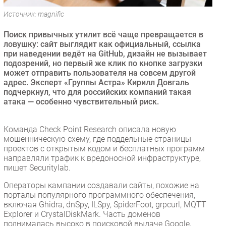
Безопасность
Источник: magnific
Инновации
Поиск привычных утилит всё чаще превращается в
CIO/Управление ИТ
ловушку: сайт выглядит как официальный, ссылка
при наведении ведёт на GitHub, дизайн не вызывает
Гаджеты
подозрений, но первый же клик по кнопке загрузки
Здоровье
может отправить пользователя на совсем другой
адрес. Эксперт «Группы Астра» Кирилл Довгаль
подчеркнул, что для российских компаний такая
РАЗДЕЛЫ
атака — особенно чувствительный риск.
Новости
Команда Check Point Research описала новую
Аналитика
мошенническую схему, где поддельные страницы
Интервью
проектов с открытым кодом и бесплатных программ
направляли трафик к вредоносной инфраструктуре,
Мероприятия
пишет Securitylab.
Проекты
Операторы кампании создавали сайты, похожие на
IT класс
порталы популярного программного обеспечения,
Тестовый стенд
включая Ghidra, dnSpy, ILSpy, SpiderFoot, grpcurl, MQTT
Explorer и CrystalDiskMark. Часть доменов
Каталог компаний
поднималась высоко в поисковой выдаче Google,