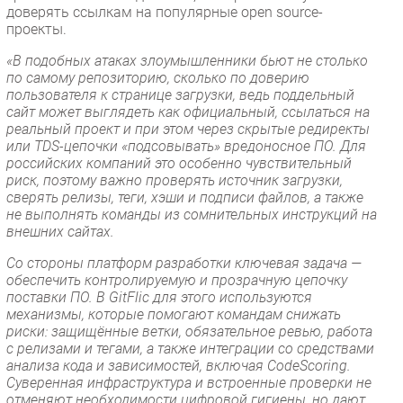
доверять ссылкам на популярные open source-
проекты.
«В подобных атаках злоумышленники бьют не столько
по самому репозиторию, сколько по доверию
пользователя к странице загрузки, ведь поддельный
сайт может выглядеть как официальный, ссылаться на
реальный проект и при этом через скрытые редиректы
или TDS-цепочки «подсовывать» вредоносное ПО. Для
российских компаний это особенно чувствительный
риск, поэтому важно проверять источник загрузки,
сверять релизы, теги, хэши и подписи файлов, а также
не выполнять команды из сомнительных инструкций на
внешних сайтах.
Со стороны платформ разработки ключевая задача —
обеспечить контролируемую и прозрачную цепочку
поставки ПО. В GitFlic для этого используются
механизмы, которые помогают командам снижать
риски: защищённые ветки, обязательное ревью, работа
с релизами и тегами, а также интеграции со средствами
анализа кода и зависимостей, включая CodeScoring.
Суверенная инфраструктура и встроенные проверки не
отменяют необходимости цифровой гигиены, но дают