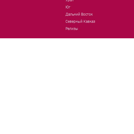
Урал
Юг
Дальний Восток
Северный Кавказ
Релизы