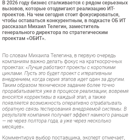
В 2026 году бизнес сталкивается с рядом серьезных
Безопасность
вызовов, которые отодвигают реализацию ИТ-
проектов. На чем сегодня стоит фокусироваться,
Инновации
чтобы оставаться конкурентным, в подкасте ОБ ИТ
CIO/Управление ИТ
рассказал Михаил Телегин, заместитель
генерального директора по стратегическим
Гаджеты
проектам «ОБИТ».
Здоровье
По словам Михаила Телегина, в первую очередь
РАЗДЕЛЫ
компаниям важно делать фокус на краткосрочных
проектах:
«Лучше работают проекты с короткими
циклами. Пусть это будет проект с итеративным
Новости
внедрением, когда серия этапов идет один за другим.
Аналитика
Таким образом техническое задание более точно
прорабатывается уже в процессе реализации, вовремя
Интервью
вносятся коррективы в каждый этап, а также
Мероприятия
появляется возможность оперативно отрабатывать
обратную связь тестирования внедряемой системы. В
Проекты
результате компания получает эффект намного раньше
IT класс
— не через полтора года, а уже через несколько
Тестовый стенд
месяцев».
Каталог компаний
Комментируя выбор поставщика, эксперт отмечает,