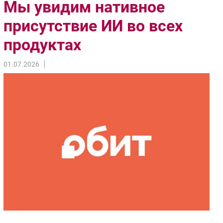
Мы увидим нативное
Импорто­замещение
присутствие ИИ во всех
Автоматизация Промышленности
продуктах
Интернет
Мобильная связь
01.07.2026
Фиксированная связь
Интеграция
Рынок ПК
Маркетинг
Торговые сети
Оборудование
ПО
Outsourcing
Кадры
Регулирование
Финансы
Web