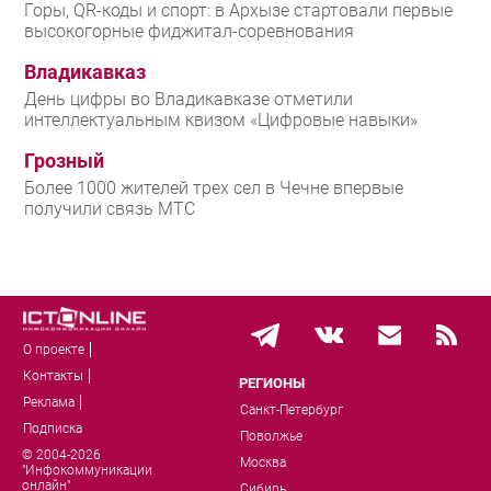
Горы, QR-коды и спорт: в Архызе стартовали первые
высокогорные фиджитал-соревнования
Владикавказ
День цифры во Владикавказе отметили
интеллектуальным квизом «Цифровые навыки»
Грозный
Более 1000 жителей трех сел в Чечне впервые
получили связь МТС
О проекте
Контакты
РЕГИОНЫ
Реклама
Санкт-Петербург
Подписка
Поволжье
© 2004-2026
Москва
"Инфокоммуникации
онлайн"
Сибирь