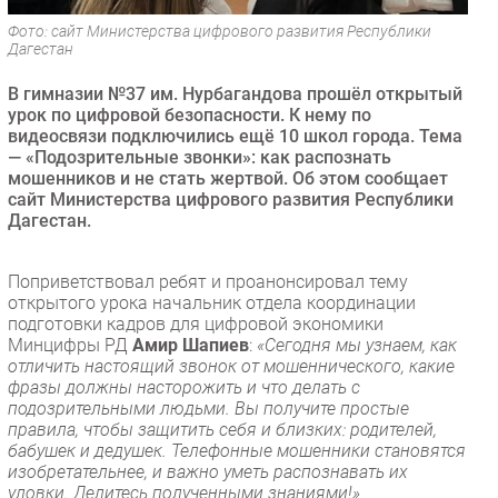
Безопасность
Фото: сайт Министерства цифрового развития Республики
Дагестан
Инновации
CIO/Управление ИТ
В гимназии №37 им. Нурбагандова прошёл открытый
урок по цифровой безопасности. К нему по
Гаджеты
видеосвязи подключились ещё 10 школ города. Тема
Здоровье
— «Подозрительные звонки»: как распознать
мошенников и не стать жертвой. Об этом сообщает
сайт Министерства цифрового развития Республики
РАЗДЕЛЫ
Дагестан.
Новости
Поприветствовал ребят и проанонсировал тему
Аналитика
открытого урока начальник отдела координации
подготовки кадров для цифровой экономики
Интервью
Минцифры РД
Амир Шапиев
:
«Сегодня мы узнаем, как
Мероприятия
отличить настоящий звонок от мошеннического, какие
фразы должны насторожить и что делать с
Проекты
подозрительными людьми. Вы получите простые
IT класс
правила, чтобы защитить себя и близких: родителей,
Тестовый стенд
бабушек и дедушек. Телефонные мошенники становятся
изобретательнее, и важно уметь распознавать их
Каталог компаний
уловки. Делитесь полученными знаниями!»