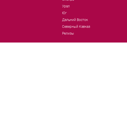
Урал
Юг
Дальний Восток
Северный Кавказ
Релизы