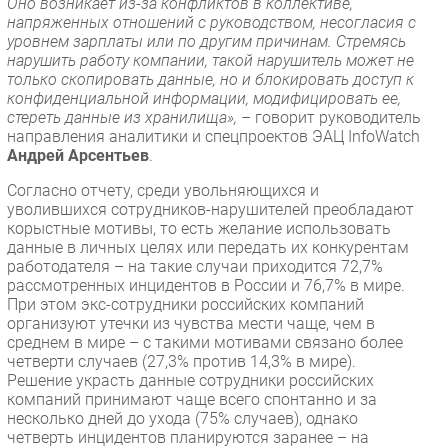
Оно возникает из-за конфликтов в коллективе,
напряженных отношений с руководством, несогласия с
уровнем зарплаты или по другим причинам. Стремясь
нарушить работу компании, такой нарушитель может не
только скопировать данные, но и блокировать доступ к
конфиденциальной информации, модифицировать ее,
стереть данные из хранилища», –
говорит руководитель
направления аналитики и спецпроектов ЭАЦ InfoWatch
Андрей Арсентьев
.
Согласно отчету, среди увольняющихся и
уволившихся сотрудников-нарушителей преобладают
корыстные мотивы, то есть желание использовать
данные в личных целях или передать их конкурентам
работодателя – на такие случаи приходится 72,7%
рассмотренных инцидентов в России и 76,7% в мире.
При этом экс-сотрудники российских компаний
организуют утечки из чувства мести чаще, чем в
среднем в мире – с такими мотивами связано более
четверти случаев (27,3% против 14,3% в мире).
Решение украсть данные сотрудники российских
компаний принимают чаще всего спонтанно и за
несколько дней до ухода (75% случаев), однако
четверть инцидентов планируются заранее – на