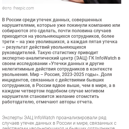
Безопасность
Фото: freepic.com
Инновации
В России среди утечек данных, совершенных
CIO/Управление ИТ
нарушителями, которые уже покинули компанию или
собираются это сделать, почти половина случаев
Гаджеты
приходится на увольняющихся сотрудников, более
Здоровье
трети – на уже уволившихся, а каждая пятая утечка
– результат действий увольняющихся
руководителей. Такую статистику приводит
РАЗДЕЛЫ
экспертно-аналитический центр (ЭАЦ) ГК InfoWatch в
своем исследовании «Утечки данных и другие
Новости
нелегитимные действия сотрудников в контексте
увольнения. Мир – Россия, 2023-2025 годы». Доля
Аналитика
инцидентов, связанных с действиями бывших
Интервью
сотрудников, в России вдвое выше, чем в мире, а в
каждом четвертом подобном случае мотивом
Мероприятия
нарушителя становится желание отомстить
Проекты
работодателю, отмечают авторы отчета.
IT класс
Тестовый стенд
Эксперты ЭАЦ InfoWatch проанализировали ряд
случаев утечек данных в России и мире, связанных с
Каталог компаний
действиями увольняющихся и бывших сотрудников