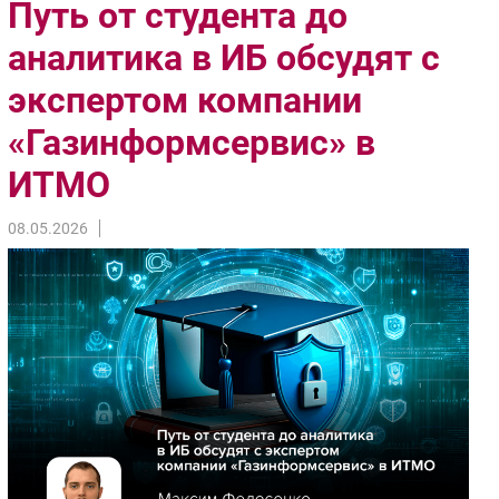
Путь от студента до
Импорто­замещение
аналитика в ИБ обсудят с
Автоматизация Промышленности
экспертом компании
Интернет
Мобильная связь
«Газинформсервис» в
Фиксированная связь
ИТМО
Интеграция
Рынок ПК
08.05.2026
Маркетинг
Торговые сети
Оборудование
ПО
Outsourcing
Кадры
Регулирование
Финансы
Web