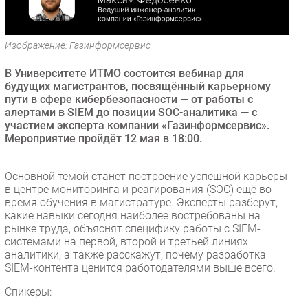
Безопасность
Инновации
Изображение: Газинформсервис
CIO/Управление ИТ
В Университете ИТМО состоится вебинар для
Гаджеты
будущих магистрантов, посвящённый карьерному
Здоровье
пути в сфере кибербезопасности — от работы с
алертами в SIEM до позиции SOC-аналитика — с
участием эксперта компании «Газинформсервис».
РАЗДЕЛЫ
Мероприятие пройдёт 12 мая в 18:00.
Новости
Основной темой станет построение успешной карьеры
Аналитика
в центре мониторинга и реагирования (SOC) ещё во
Интервью
время обучения в магистратуре. Эксперты разберут,
какие навыки сегодня наиболее востребованы на
Мероприятия
рынке труда, объяснят специфику работы с SIEM-
Проекты
системами на первой, второй и третьей линиях
аналитики, а также расскажут, почему разработка
IT класс
SIEM-контента ценится работодателями выше всего.
Тестовый стенд
Спикеры:
Каталог компаний