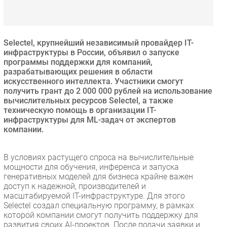
Безопасность
Инновации
CIO/Управление ИТ
Selectel, крупнейший независимый провайдер IT-
инфраструктуры в России, объявил о запуске
Гаджеты
программы поддержки для компаний,
Здоровье
разрабатывающих решения в области
искусственного интеллекта. Участники смогут
получить грант до 2 000 000 рублей на использование
РАЗДЕЛЫ
вычислительных ресурсов Selectel, а также
техническую помощь в организации IT-
инфраструктуры для ML-задач от экспертов
Новости
компании.
Аналитика
Интервью
В условиях растущего спроса на вычислительные
Мероприятия
мощности для обучения, инференса и запуска
генеративных моделей для бизнеса крайне важен
Проекты
доступ к надежной, производителей и
IT класс
масштабируемой IT-инфраструктуре. Для этого
Тестовый стенд
Selectel создал специальную программу, в рамках
которой компании смогут получить поддержку для
Каталог компаний
развития своих AI-проектов. После подачи заявки и