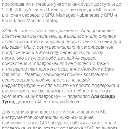
прохождения интервью участникам будут доступны до
2 000 000 рублей на IT-инфраструктуру для ML-задач,
включая серверы с GPU, Managed Kubernetes с GPU и
Foundation Models Catalog.
«
Selectel последовательно развивает AI-направление,
обеспечивая вычислительные мощности для бизнеса
любого масштаба и создавая продуктовые решения для
ML-задач. Mы строим вертикально интегрированное
предложение и в этом году анонсировали сразу
несколько запусков: собственный AI-сервер,
обновление AI-платформы для инференса, а также
интеграцию партнерского решения с GlowByte и Data
Sapience. Поэтому мы можем помочь компаниям
реализовывать любые проекты на нашей
инфраструктуре — и для нас это не просто поддержка, а
возможность лучше понимать потребности рынка и
усиливать нашу платформу
», — поделился
Александр
Тугов
, директор AI-вертикали Selectel.
Для реализации проектов с использованием ML-
инструментов компаниям нужны мощные
вычислительные GPU-ресурсы, гибкая архитектура и
поддержка на всех этапах: от запуска MVP до вывода