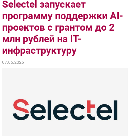
Selectel запускает
Импорто­замещение
программу поддержки AI-
Автоматизация Промышленности
проектов с грантом до 2
Интернет
Мобильная связь
млн рублей на IT-
Фиксированная связь
инфраструктуру
Интеграция
Рынок ПК
07.05.2026
Маркетинг
Торговые сети
Оборудование
ПО
Outsourcing
Кадры
Регулирование
Финансы
Web