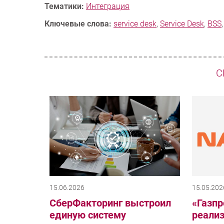
Тематики:
Интеграция
Ключевые слова:
service desk
,
Service Desk
,
BSS
С
15.06.2026
15.05.202
СберФакторинг выстроил
«Газп
единую систему
реали