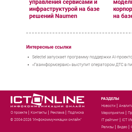
управления сервисами и
модел
инфраструктурой на базе
корпо
решений Naumen
на ба
Интересные ссылки
Selectel запускает программу поддержки AI-проекто
«Газинформсервис» выступит оператором ДТС в п
РАЗДЕЛЫ
Новости
Аналит
О проекте
Контакты
Реклама
Подписка
Мероприятия
П
© 2004-2026 "Инфокоммуникации онлайн"
IT рейтинг
ICT lif
Релизы
Видео