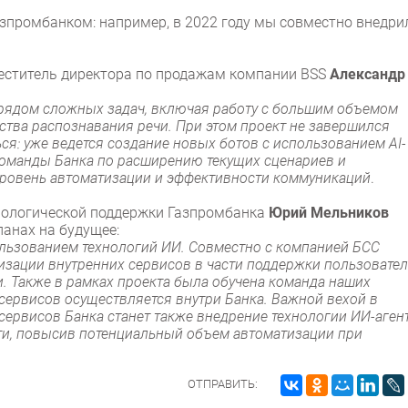
азпромбанком: например, в 2022 году мы совместно внедри
меститель директора по продажам компании BSS
Александр
 рядом сложных задач, включая работу с большим объемом
тва распознавания речи. При этом проект не завершился
я: уже ведется создание новых ботов с использованием AI-
 команды Банка по расширению текущих сценариев и
уровень автоматизации и эффективности коммуникаций
.
нологической поддержки Газпромбанка
Юрий Мельников
ланах на будущее:
ользованием технологий ИИ. Совместно с компанией БСС
зации внутренних сервисов в части поддержки пользовате
и. Также в рамках проекта была обучена команда наших
сервисов осуществляется внутри Банка. Важной вехой в
сервисов Банка станет также внедрение технологии ИИ-аген
ти, повысив потенциальный объем автоматизации при
ОТПРАВИТЬ: