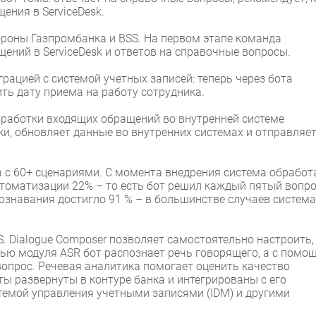
ения в ServiceDesk.
ороны Газпромбанка и BSS. На первом этапе команда
ений в ServiceDesk и ответов на справочные вопросы.
грацией с системой учетных записей: теперь через бота
ить дату приема на работу сотрудника.
бработки входящих обращений во внутренней системе
ки, обновляет данные во внутренних системах и отправляе
а с 60+ сценариями. С момента внедрения система обработ
втоматизации 22% – то есть бот решил каждый пятый вопр
ознавания достигло 91 % – в большинстве случаев система
. Dialogue Composer позволяет самостоятельно настроить,
ью модуля ASR бот распознает речь говорящего, а с помо
вопрос. Речевая аналитика помогает оценить качество
ты развернуты в контуре банка и интегрированы с его
истемой управления учетными записями (IDM) и другими