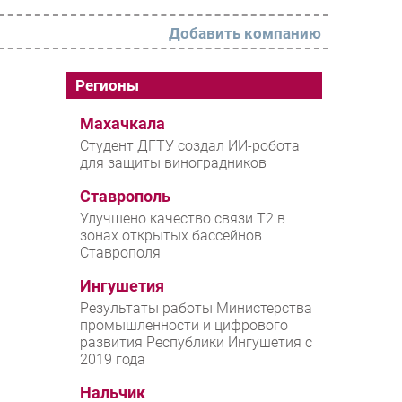
Добавить компанию
РАЗДЕЛЫ
Регионы
Новости
Махачкала
Студент ДГТУ создал ИИ-робота
Аналитика
для защиты виноградников
Интервью
Ставрополь
Мероприятия
Улучшено качество связи T2 в
зонах открытых бассейнов
Проекты
Ставрополя
IT класс
Ингушетия
Тестовый стенд
Результаты работы Министерства
промышленности и цифрового
Каталог компаний
развития Республики Ингушетия с
2019 года
Нальчик