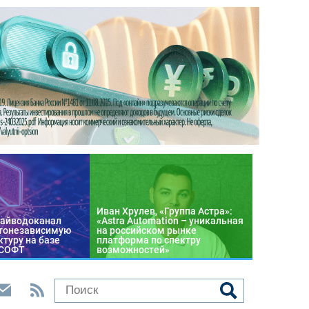
Иван Хрулев, «Группа Астра»:
райводоканал
«Astra Automation – уникальная
тонезависимую
на российском рынке
туру на базе
платформа по спектру
 СОФТ
возможностей»