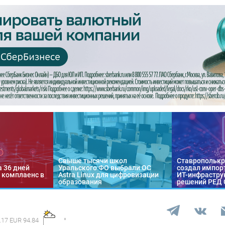
Свыше тысячи школ
Ставропольк
а 36 дней
Уральского ФО выбрали ОС
создал импор
 комплаенс в
Astra Linux для цифровизации
ИТ-инфраструк
образования
решений РЕД
.17 EUR 94.84
°