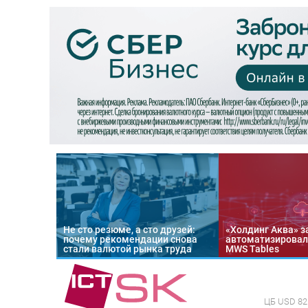
Не сто резюме, а сто друзей:
«Холдинг Аква» з
почему рекомендации снова
автоматизировал
стали валютой рынка труда
MWS Tables
ЦБ
USD 82