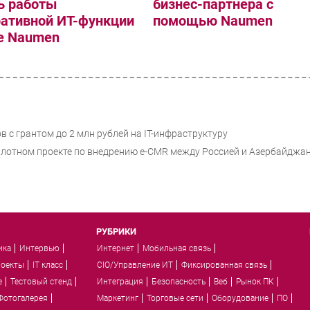
ь работы
бизнес-партнера с
ративной ИТ-функции
помощью Naumen
зе Naumen
в с грантом до 2 млн рублей на IT-инфраструктуру
илотном проекте по внедрению e-CMR между Россией и Азербайджа
РУБРИКИ
ика
Интервью
Интернет
Мобильная связь
роекты
IT класс
CIO/Управление ИТ
Фиксированная связь
e
Тестовый стенд
Интеграция
Безопасность
Веб
Рынок ПК
Фотогалерея
Маркетинг
Торговые сети
Оборудование
ПО