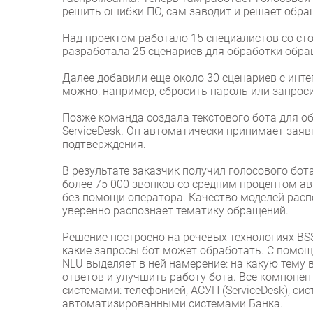
решить ошибки ПО, сам заводит и решает обращ
Над проектом работало 15 специалистов со ст
разработала 25 сценариев для обработки обращ
Далее добавили еще около 30 сценариев с инте
можно, например, сбросить пароль или запрос
Позже команда создала текстового бота для о
ServiceDesk. Он автоматически принимает заяв
подтверждения.
В результате заказчик получил голосового бот
более 75 000 звонков со средним процентом а
без помощи оператора. Качество моделей расп
уверенно распознает тематику обращений.
Решение построено на речевых технологиях BSS
какие запросы бот может обработать. С помощ
NLU выделяет в ней намерение: на какую тему 
ответов и улучшить работу бота. Все компонен
системами: телефонией, АСУП (ServiceDesk), с
автоматизированными системами Банка.