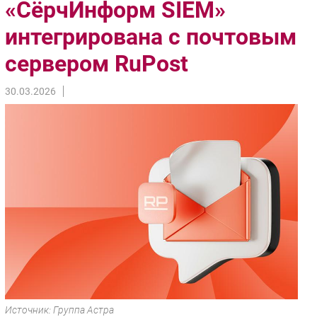
«СёрчИнформ SIEM»
Импорто­замещение
интегрирована с почтовым
Автоматизация Промышленности
сервером RuPost
Интернет
Мобильная связь
30.03.2026
Фиксированная связь
Интеграция
Рынок ПК
Маркетинг
Торговые сети
Оборудование
ПО
Outsourcing
Кадры
Регулирование
Финансы
Источник: Группа Астра
Web