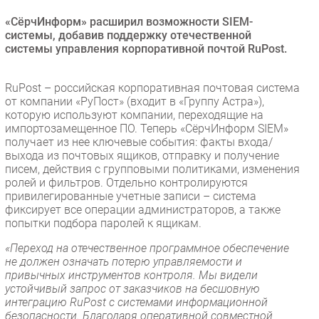
Безопасность
«СёрчИнформ» расширил возможности SIEM-
системы, добавив поддержку отечественной
Инновации
системы управления корпоративной почтой RuPost.
CIO/Управление ИТ
Гаджеты
RuPost – российская корпоративная почтовая система
Здоровье
от компании «РуПост» (входит в «Группу Астра»),
которую используют компании, переходящие на
импортозамещенное ПО. Теперь «СёрчИнформ SIEM»
РАЗДЕЛЫ
получает из нее ключевые события: факты входа/
выхода из почтовых ящиков, отправку и получение
Новости
писем, действия с групповыми политиками, изменения
ролей и фильтров. Отдельно контролируются
Аналитика
привилегированные учетные записи – система
Интервью
фиксирует все операции администраторов, а также
попытки подбора паролей к ящикам.
Мероприятия
«Переход на отечественное программное обеспечение
Проекты
не должен означать потерю управляемости и
IT класс
привычных инструментов контроля. Мы видели
Тестовый стенд
устойчивый запрос от заказчиков на бесшовную
интеграцию RuPost с системами информационной
Каталог компаний
безопасности. Благодаря оперативной совместной