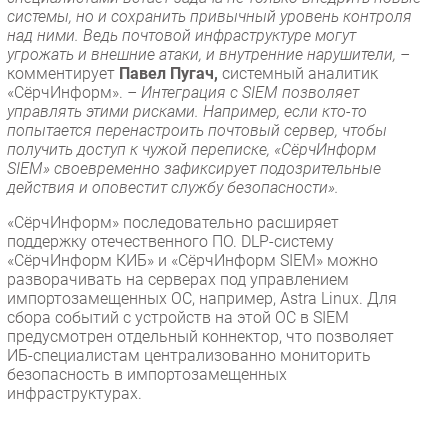
системы, но и сохранить привычный уровень контроля
над ними. Ведь почтовой инфраструктуре могут
угрожать и внешние атаки, и внутренние нарушители, –
комментирует
Павел Пугач,
системный аналитик
«СёрчИнформ».
– Интеграция с SIEM позволяет
управлять этими рисками. Например, если кто-то
попытается перенастроить почтовый сервер, чтобы
получить доступ к чужой переписке, «СёрчИнформ
SIEM» своевременно зафиксирует подозрительные
действия и оповестит службу безопасности».
«СёрчИнформ» последовательно расширяет
поддержку отечественного ПО. DLP-систему
«СёрчИнформ КИБ» и «СёрчИнформ SIEM» можно
разворачивать на серверах под управлением
импортозамещенных ОС, например, Astra Linux. Для
сбора событий с устройств на этой ОС в SIEM
предусмотрен отдельный коннектор, что позволяет
ИБ-специалистам централизованно мониторить
безопасность в импортозамещенных
инфраструктурах.