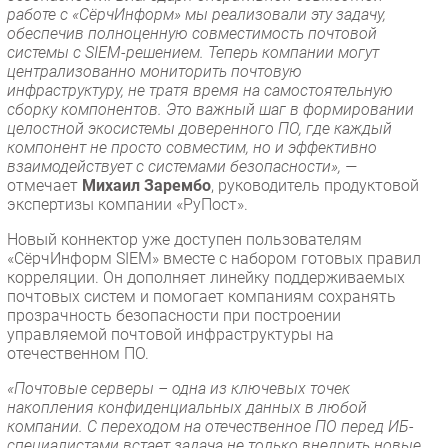
работе с «СёрчИнформ» мы реализовали эту задачу,
обеспечив полноценную совместимость почтовой
системы с SIEM-решением. Теперь компании могут
централизованно мониторить почтовую
инфраструктуру, не тратя время на самостоятельную
сборку компонентов. Это важный шаг в формировании
целостной экосистемы доверенного ПО, где каждый
компонент не просто совместим, но и эффективно
взаимодействует с системами безопасности», —
отмечает
Михаил Зарембо
, руководитель продуктовой
экспертизы компании «РуПост».
Новый коннектор уже доступен пользователям
«СёрчИнформ SIEM» вместе с набором готовых правил
корреляции. Он дополняет линейку поддерживаемых
почтовых систем и помогает компаниям сохранять
прозрачность безопасности при построении
управляемой почтовой инфраструктуры на
отечественном ПО.
«Почтовые серверы – одна из ключевых точек
накопления конфиденциальных данных в любой
компании. С переходом на отечественное ПО перед ИБ-
специалистами встает задача не только внедрить новые