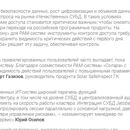
 безопасности данных, рост цифровизации и объемов данн
проса на рынке отечественных СУБД. В таких условиях
ми доступа становится критически важным, чтобы снизит
при переходе на российские программные продукты. На
ону» для PAM-систем: инструменты контроля доступа треб
охранить видимость критических действий с первого дня.
оба» решает эту задачу, обеспечивая контроль
 привилегированных пользователей часто выпадает, пока
истему. Благодаря совместимости PAM-системы «Солара» с
видимость действий пользователей с повышенными правами
рт Газизов
, руководитель продукта Solar SafeInspect ГК
енных ИТ-систем широкий перечень функций
ектуру, в том числе на уровне СУБД, а централизованный ау
иять на скорость работы кластера. Интеграция СУБД Jatoba
нтролировать сессии параллельно с основной нагрузкой, да
тери управления рисками»
, — комментирует менеджер по
сервис»
Юрий Осипов
.
аний из телекома, энергетики и промышленности, где