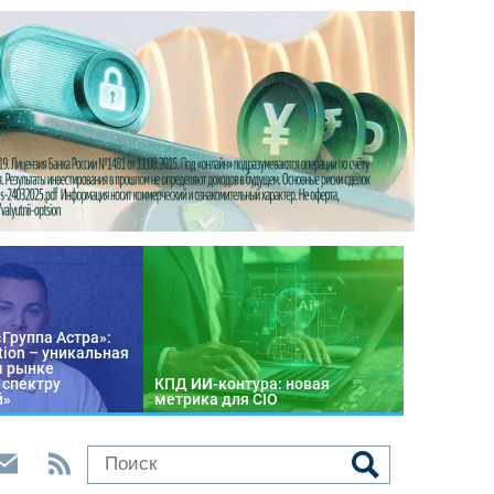
«Группа Астра»:
tion – уникальная
м рынке
 спектру
КПД ИИ-контура: новая
й»
метрика для CIO