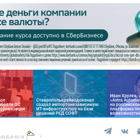
Иван Хрулев, 
кол
Ставрополькрайводоканал
«Astra Automa
ыбрали ОС
создал импортонезависимую
на российско
цифровизации
ИТ-инфраструктуру на базе
платформа по
решений РЕД СОФТ
возможносте
.93 EUR 93.19
°