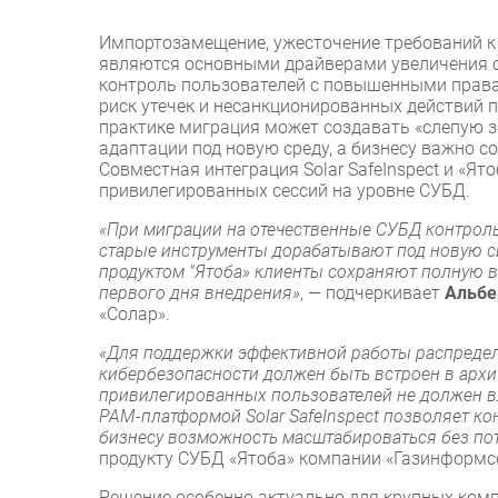
Импортозамещение, ужесточение требований к
являются основными драйверами увеличения с
контроль пользователей с повышенными права
риск утечек и несанкционированных действий 
практике миграция может создавать «слепую з
адаптации под новую среду, а бизнесу важно с
Совместная интеграция Solar SafeInspect и «Ят
привилегированных сессий на уровне СУБД.
«При миграции на отечественные СУБД контроль
старые инструменты дорабатывают под новую с
продуктом "Ятоба» клиенты сохраняют полную 
первого дня внедрения»
, — подчеркивает
Альбе
«Солар».
«Для поддержки эффективной работы распредел
кибербезопасности должен быть встроен в архит
привилегированных пользователей не должен вл
PAM-платформой Solar SafeInspect позволяет ко
бизнесу возможность масштабироваться без по
продукту СУБД «Ятоба» компании «Газинформ
Решение особенно актуально для крупных комп