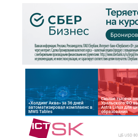
Свыше тысячи ш
«Холдинг Аква» за 36 дней
Уральского ФО в
автоматизировал комплаенс в
Astra Linux для 
MWS Tables
образования
ЦБ
USD 80