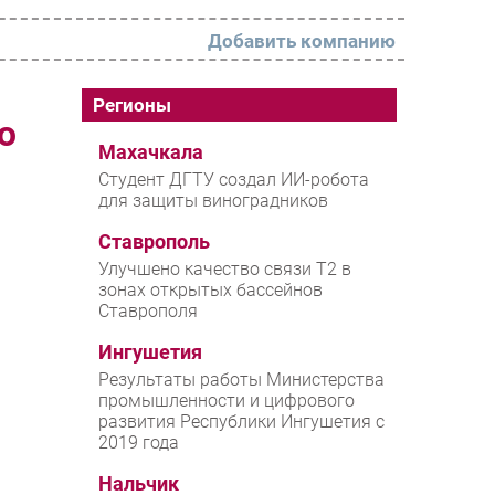
Добавить компанию
РАЗДЕЛЫ
Регионы
ю
Новости
Махачкала
Студент ДГТУ создал ИИ-робота
Аналитика
для защиты виноградников
Интервью
Ставрополь
Мероприятия
Улучшено качество связи T2 в
зонах открытых бассейнов
Проекты
Ставрополя
IT класс
Ингушетия
Тестовый стенд
Результаты работы Министерства
промышленности и цифрового
Каталог компаний
развития Республики Ингушетия с
2019 года
Нальчик