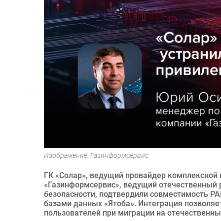
Изображение: Газинформсервис
ГК «Солар», ведущий провайдер комплексной 
«Газинформсервис», ведущий отечественный 
безопасности, подтвердили совместимость PA
базами данных «Ятоба». Интеграция позволяе
пользователей при миграции на отечественны