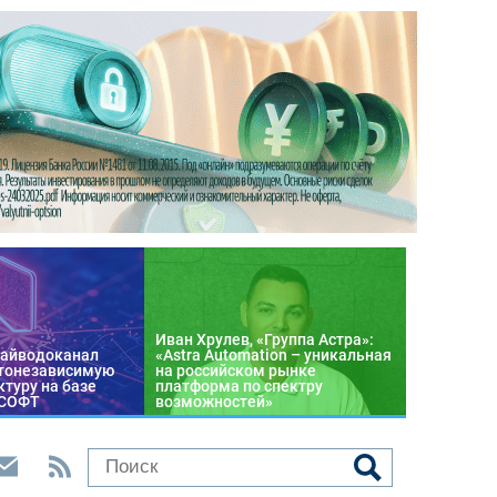
Иван Хрулев, «Группа Астра»:
райводоканал
«Astra Automation – уникальная
тонезависимую
на российском рынке
туру на базе
платформа по спектру
 СОФТ
возможностей»