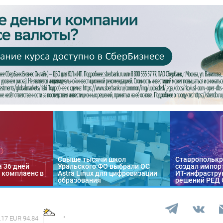
Свыше тысячи школ
Ставропольк
а 36 дней
Уральского ФО выбрали ОС
создал импор
 комплаенс в
Astra Linux для цифровизации
ИТ-инфраструк
образования
решений РЕД
.17 EUR 94.84
°