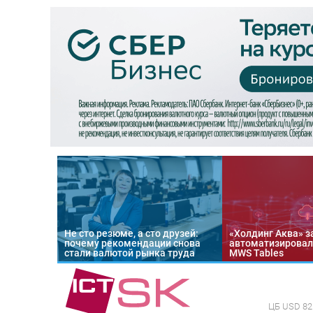
Не сто резюме, а сто друзей:
«Холдинг Аква» з
почему рекомендации снова
автоматизировал
стали валютой рынка труда
MWS Tables
ЦБ
USD 82