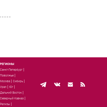
РЕГИОНЫ
Санкт-Петербург
Поволжье
Москва
Сибирь
Урал
Юг
Дальний Восток
Северный Кавказ
Релизы