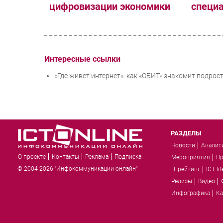
цифровизации экономики
специа
Интересные ссылки
«Где живет интернет»: как «ОБИТ» знакомит подрос
РАЗДЕЛЫ
Новости
Аналит
О проекте
Контакты
Реклама
Подписка
Мероприятия
П
© 2004-2026 "Инфокоммуникации онлайн"
IT рейтинг
ICT lif
Релизы
Видео
Инфографика
Ка