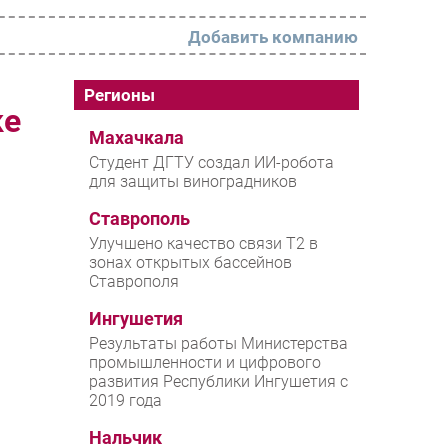
Добавить компанию
РАЗДЕЛЫ
Регионы
ке
Новости
Махачкала
Студент ДГТУ создал ИИ-робота
Аналитика
для защиты виноградников
Интервью
Ставрополь
Мероприятия
Улучшено качество связи T2 в
зонах открытых бассейнов
Проекты
Ставрополя
IT класс
Ингушетия
Тестовый стенд
Результаты работы Министерства
промышленности и цифрового
Каталог компаний
развития Республики Ингушетия с
2019 года
Нальчик