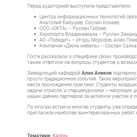
Перед аудиторией выступили представители:
Центра информационных технологий связ
Анатолий Бабушев, Сослан Кокаев;
ООО «ОКТА» – Руслан Габоев;
Аэропорта Владикавказа – Руслан Замаку
АО «Победит» – Игорь Морозов, Алан Плие
Компании «Дюна мебель» – Сослан Салказ
Гости рассказали о специфике своих производ
также ответили на вопросы студентов о возмо
Заведующий кафедрой
Алан Аликов
подчеркну
просто традиционное событие. Такие мероприят
места прохождения практики. Студенты младши
задачи отрасли, а старшекурсники – напрямую 
наших давних партнёров за активное участие в
По итогам встречи многие студенты уже опред
пригласили наиболее заинтересованных ребят 
Тематики:
Кадры