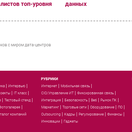
листов топ-уровня
данных
тков с миром дата-центров
РУБРИКИ
ика
Интервью
Интернет
Мобильная связь
роекты
IT класс
CIO/Управление ИТ
Фиксированная связь
e
Тестовый стенд
Интеграция
Безопасность
Веб
Рынок ПК
Фотогалерея
Маркетинг
Торговые сети
Оборудование
ПО
талог компаний
Outsourcing
Кадры
Регулирование
Финансы
Инновации
Гаджеты