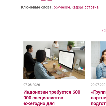
Ключевые слова:
обучение
,
кадры
,
встреча
С
07.08.2026
29.07.202
Индонезии требуется 600
«Групп
000 специалистов
партне
ежегодно для
подгот