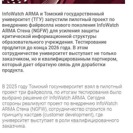
Безопасность
InfoWatch ARMA и Томский государственный
Инновации
университет (ТГУ) запустили пилотный проект по
CIO/Управление ИТ
внедрению файрволла нового поколения InfoWatch
ARMA Стена (NGFW) для усиления защиты
Гаджеты
критической информационной структуры
Здоровье
образовательного учреждения. Тестирование
продлится до конца 2026 года. В этом
сотрудничестве университет выступает не только
РАЗДЕЛЫ
заказчиком, но и квалифицированным партнером,
который дает обратную связь для доработки
продукта.
Новости
Аналитика
В 2025 году Томский госуниверситет взял в пилотный
Интервью
проект три файрволла, по итогам тестирования было
Мероприятия
выбрано решение от InfoWatch ARMA. Сегодня
стороны реализуют проект по внедрению InfoWatch
Проекты
ARMA Стена (NGFW), сотрудничество строится по
IT класс
принципу кастдев (customer development), где
Тестовый стенд
университет выступает в роли квалифицированного
заказчика.
Каталог компаний