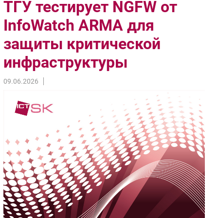
ТГУ тестирует NGFW от
Импорто­замещение
InfoWatch ARMA для
Автоматизация Промышленности
защиты критической
Интернет
Мобильная связь
инфраструктуры
Фиксированная связь
Интеграция
09.06.2026
Рынок ПК
Маркетинг
Торговые сети
Оборудование
ПО
Outsourcing
Кадры
Регулирование
Финансы
Web