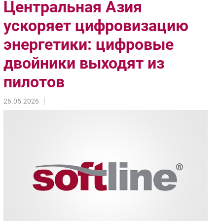
Центральная Азия
Импорто­замещение
ускоряет цифровизацию
Автоматизация Промышленности
энергетики: цифровые
Интернет
Мобильная связь
двойники выходят из
Фиксированная связь
пилотов
Интеграция
Рынок ПК
26.05.2026
Маркетинг
Торговые сети
Оборудование
ПО
Outsourcing
Кадры
Регулирование
Финансы
Web