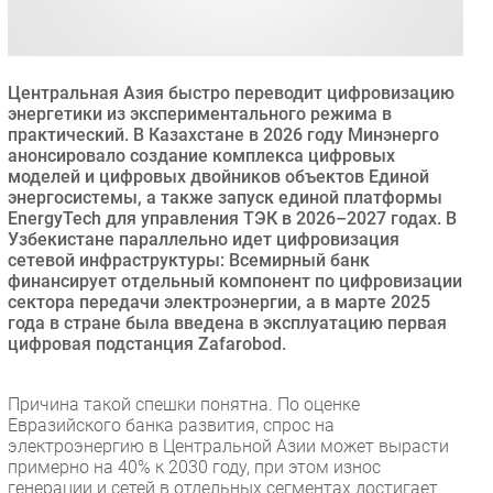
Безопасность
Инновации
CIO/Управление ИТ
Центральная Азия быстро переводит цифровизацию
энергетики из экспериментального режима в
Гаджеты
практический. В Казахстане в 2026 году Минэнерго
Здоровье
анонсировало создание комплекса цифровых
моделей и цифровых двойников объектов Единой
энергосистемы, а также запуск единой платформы
РАЗДЕЛЫ
EnergyTech для управления ТЭК в 2026–2027 годах. В
Узбекистане параллельно идет цифровизация
сетевой инфраструктуры: Всемирный банк
Новости
финансирует отдельный компонент по цифровизации
Аналитика
сектора передачи электроэнергии, а в марте 2025
Интервью
года в стране была введена в эксплуатацию первая
цифровая подстанция Zafarobod.
Мероприятия
Проекты
Причина такой спешки понятна. По оценке
IT класс
Евразийского банка развития, спрос на
Тестовый стенд
электроэнергию в Центральной Азии может вырасти
примерно на 40% к 2030 году, при этом износ
Каталог компаний
генерации и сетей в отдельных сегментах достигает