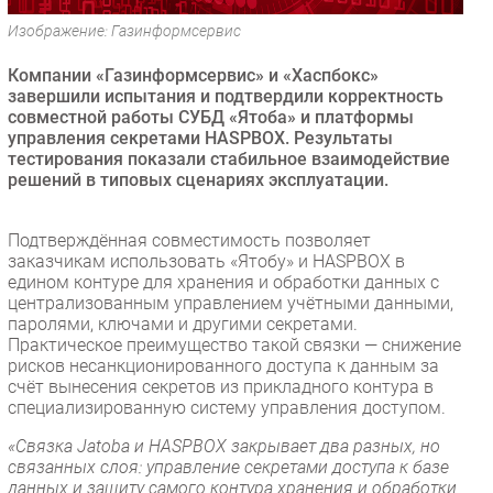
Безопасность
Изображение: Газинформсервис
Инновации
Компании «Газинформсервис» и «Хаспбокс»
CIO/Управление ИТ
завершили испытания и подтвердили корректность
совместной работы СУБД «Ятоба» и платформы
Гаджеты
управления секретами HASPBOX. Результаты
Здоровье
тестирования показали стабильное взаимодействие
решений в типовых сценариях эксплуатации.
РАЗДЕЛЫ
Подтверждённая совместимость позволяет
Новости
заказчикам использовать «Ятобу» и HASPBOX в
едином контуре для хранения и обработки данных с
Аналитика
централизованным управлением учётными данными,
Интервью
паролями, ключами и другими секретами.
Практическое преимущество такой связки — снижение
Мероприятия
рисков несанкционированного доступа к данным за
Проекты
счёт вынесения секретов из прикладного контура в
специализированную систему управления доступом.
IT класс
Тестовый стенд
«Связка Jatoba и HASPBOX закрывает два разных, но
связанных слоя: управление секретами доступа к базе
Каталог компаний
данных и защиту самого контура хранения и обработки