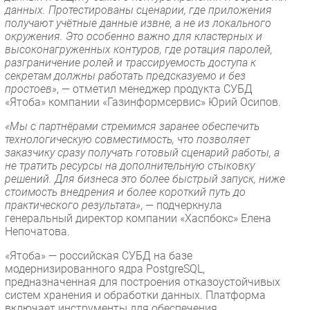
данных. Протестированы сценарии, где приложения
получают учётные данные извне, а не из локального
окружения. Это особенно важно для кластерных и
высоконагруженных контуров, где ротация паролей,
разграничение ролей и трассируемость доступа к
секретам должны работать предсказуемо и без
простоев»
, — отметил менеджер продукта СУБД
«Ятоба» компании «Газинформсервис» Юрий Осипов.
«Мы с партнёрами стремимся заранее обеспечить
технологическую совместимость, что позволяет
заказчику сразу получать готовый сценарий работы, а
не тратить ресурсы на дополнительную стыковку
решений. Для бизнеса это более быстрый запуск, ниже
стоимость внедрения и более короткий путь до
практического результата»
, — подчеркнула
генеральный директор компании «Хаспбокс» Елена
Непочатова.
«Ятоба» — российская СУБД на базе
модернизированного ядра PostgreSQL,
предназначенная для построения отказоустойчивых
систем хранения и обработки данных. Платформа
включает инструменты для обеспечения