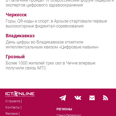
В Нальчике пройдет IV Всероссийский форум лидеров и
экспертов цифрового здравоохранения
Черкесск
Горы, QR-коды и спорт: в Архызе стартовали первые
высокогорные фиджитал-соревнования
Владикавказ
День цифры во Владикавказе отметили
интеллектуальным квизом «Цифровые навыки»
Грозный
Более 1000 жителей трех сел в Чечне впервые
получили связь МТС
О проекте
Контакты
РЕГИОНЫ
Реклама
Санкт-Петербург