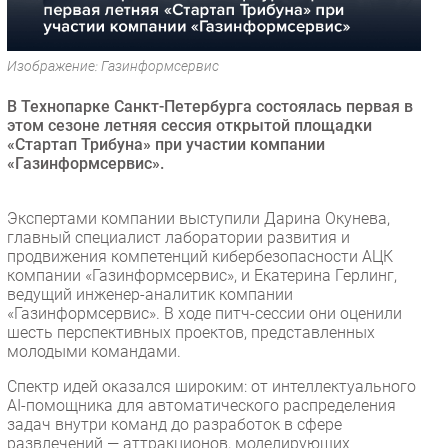
Безопасность
Инновации
Изображение: Газинформсервис
CIO/Управление ИТ
В Технопарке Санкт-Петербурга состоялась первая в
Гаджеты
этом сезоне летняя сессия открытой площадки
Здоровье
«Стартап Трибуна» при участии компании
«Газинформсервис».
РАЗДЕЛЫ
Экспертами компании выступили Дарина Окунева,
Новости
главный специалист лаборатории развития и
продвижения компетенций кибербезопасности АЦК
Аналитика
компании «Газинформсервис», и Екатерина Герлинг,
Интервью
ведущий инженер-аналитик компании
«Газинформсервис». В ходе питч-сессии они оценили
Мероприятия
шесть перспективных проектов, представленных
Проекты
молодыми командами.
IT класс
Спектр идей оказался широким: от интеллектуального
Тестовый стенд
AI-помощника для автоматического распределения
задач внутри команд до разработок в сфере
Каталог компаний
развлечений — аттракционов, моделирующих