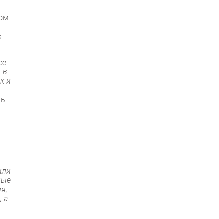
ром
6
се
 в
к и
ль
или
ные
я,
, а