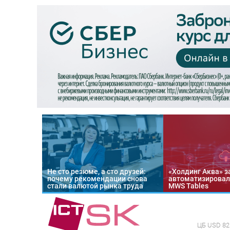
Не сто резюме, а сто друзей:
«Холдинг Аква» з
почему рекомендации снова
автоматизировал
стали валютой рынка труда
MWS Tables
ЦБ
USD 82