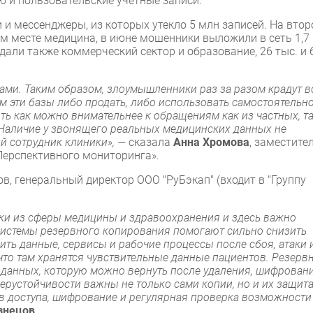
 и пользовательские учетные записи.
 и мессенджеры, из которых утекло 5 млн записей. На вто
ем месте медицина, в июне мошенники выложили в сеть 1,7
дали также коммерческий сектор и образование, 26 тыс. и 
ами. Таким образом, злоумышленники раз за разом крадут в
м эти базы либо продать, либо использовать самостоятельно
ь как можно внимательнее к обращениям как из частных, та
 Наличие у звонящего реальных медицинских данных не
ий сотрудник клиники», —
сказала
Анна Хромова
, заместите
Перспективного мониторинга».
, генеральный директор ООО "РуБэкап" (входит в "Группу
и из сферы медицины и здравоохранения и здесь важно
Системы резервного копирования помогают сильно снизить
ть данные, сервисы и рабочие процессы после сбоя, атаки 
 что там хранятся чувствительные данные пациентов. Резерв
данных, которую можно вернуть после удаления, шифровани
ерустойчивости важны не только сами копии, но и их защита
ав доступа, шифрование и регулярная проверка возможности
знецов
.