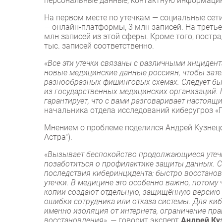
персональные данные, контактную информацию
На первом месте по утечкам — социальные сети
— онлайн-платформы, 3 млн записей. На треть
млн записей из этой сферы. Кроме того, постра
тыс. записей соответственно.
«Все эти утечки связаны с различными инцидент
новые медицинские данные россиян, чтобы зате
разнообразных фишинговых схемах. Следует быт
из государственных медицинских организаций.
гарантирует, что с вами разговаривает настоящ
начальника отдела исследований киберугроз «
Мнением о проблеме поделился Андрей Кузнецов
Астра").
«Вызывает беспокойство продолжающиеся утечк
позаботиться о профилактике защиты данных. 
последствия киберинцидента: быстро восстанови
утечки. В медицине это особенно важно, потому
копии создают отдельную, защищённую версию 
ошибки сотрудника или отказа системы. Для киб
именно изоляция от интернета, ограничение пр
восстановления», —
говорит эксперт
Андрей Ку