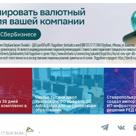
Свыше тысячи школ
Ставропольк
а 36 дней
Уральского ФО выбрали ОС
создал импор
 комплаенс в
Astra Linux для цифровизации
ИТ-инфраструк
образования
решений РЕД
.17 EUR 94.84
°