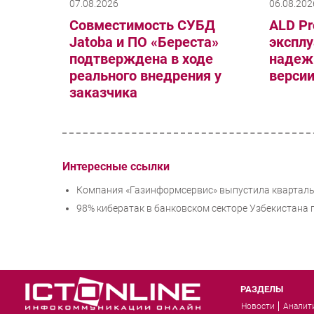
07.08.2026
06.08.202
Совместимость СУБД
ALD Pr
Jatoba и ПО «Береста»
эксплу
подтверждена в ходе
надеж
реального внедрения у
верси
заказчика
Интересные ссылки
Компания «Газинформсервис» выпустила квартальн
98% кибератак в банковском секторе Узбекистана 
РАЗДЕЛЫ
Новости
Аналит