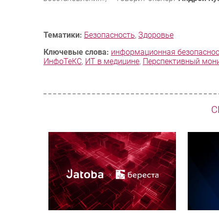
Тематики:
Безопасность
,
Здоровье
Ключевые слова:
информационная безопасно
ИнфоТеКС
,
ИТ в медицине
,
Перспективный мон
С