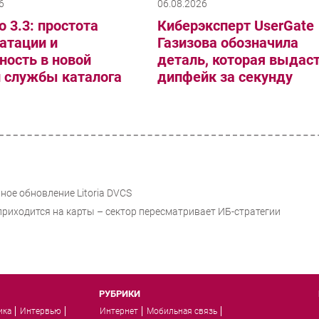
6
06.08.2026
o 3.3: простота
Киберэксперт UserGate
атации и
Газизова обозначила
ность в новой
деталь, которая выдас
и службы каталога
дипфейк за секунду
ое обновление Litoria DVCS
приходится на карты – сектор пересматривает ИБ-стратегии
РУБРИКИ
ика
Интервью
Интернет
Мобильная связь