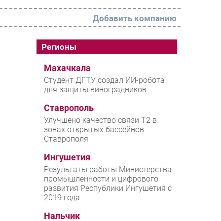
Добавить компанию
РАЗДЕЛЫ
Регионы
Новости
Махачкала
Студент ДГТУ создал ИИ-робота
Аналитика
для защиты виноградников
Интервью
Ставрополь
Мероприятия
Улучшено качество связи T2 в
зонах открытых бассейнов
Проекты
Ставрополя
IT класс
Ингушетия
Тестовый стенд
Результаты работы Министерства
промышленности и цифрового
Каталог компаний
развития Республики Ингушетия с
2019 года
Нальчик