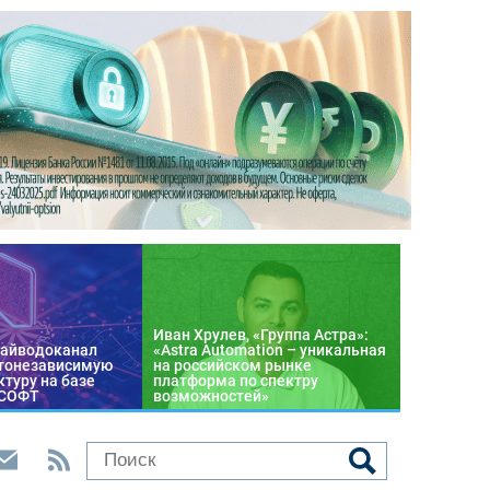
Иван Хрулев, «Группа Астра»:
райводоканал
«Astra Automation – уникальная
тонезависимую
на российском рынке
туру на базе
платформа по спектру
 СОФТ
возможностей»