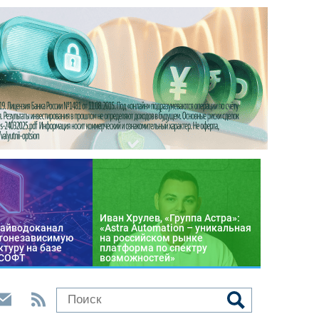
Иван Хрулев, «Группа Астра»:
райводоканал
«Astra Automation – уникальная
тонезависимую
на российском рынке
туру на базе
платформа по спектру
 СОФТ
возможностей»