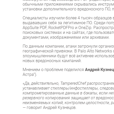
обычными приложениями скрывались инструмен
установки дополнительного вредоносного ПО, п
Специалисты изучили более 4 тысяч образцов
выдававших себя за легитимное ПО. Среди попу
AppSuite PDF, RocketPDFPro и OneZip. Распрос
поисковых системах и на сайтах, где пользов
документами, изображениями или архивами.
По данным компании, атаки затронули организ
географической привязки. В Palo Alto Networks
злоумышленники будут всё активнее использо
новых вредоносных кампаний.
Мнением о проблеме поделился
Андрей Кузнец
Астра").
«Да, действительно, TamperedChef распространяе
устанавливает стиллеры/инфостиллеры, следова
компрометированные данные в бэкапы, если нет
резервного копирования защищает от вредоносн
неизменяемых копий, контролем целостности, р
— говорит Андрей Кузнецов.