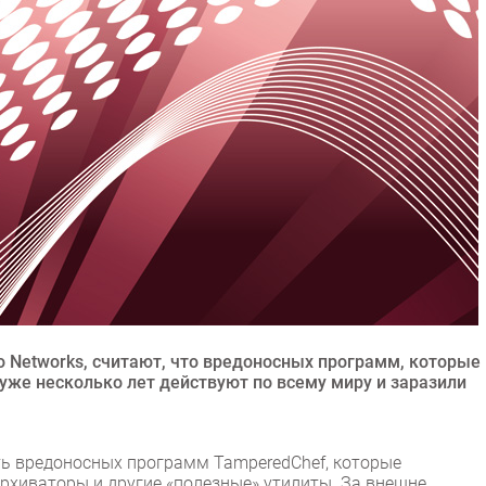
o Networks, считают, что вредоносных программ, которые
же несколько лет действуют по всему миру и заразили
ть вредоносных программ TamperedChef, которые
рхиваторы и другие «полезные» утилиты. За внешне