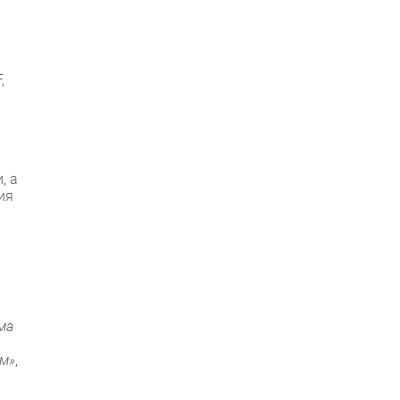
,
, а
ия
ма
ем»
,