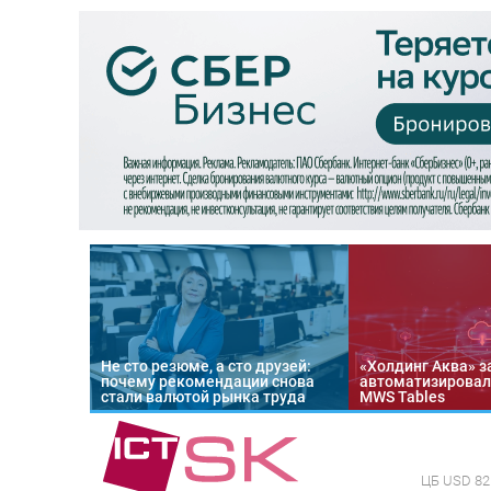
Не сто резюме, а сто друзей:
«Холдинг Аква» з
почему рекомендации снова
автоматизировал
стали валютой рынка труда
MWS Tables
ЦБ
USD 82