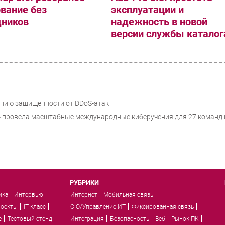
вание без
эксплуатации и
дников
надежность в новой
версии службы каталог
нию защищенности от DDoS-атак
 провела масштабные международные киберучения для 27 команд 
РУБРИКИ
ика
Интервью
Интернет
Мобильная связь
роекты
IT класс
CIO/Управление ИТ
Фиксированная связь
e
Тестовый стенд
Интеграция
Безопасность
Веб
Рынок ПК