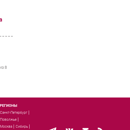
а
из 8
РЕГИОНЫ
Санкт-Петербург
Поволжье
Москва
Сибирь