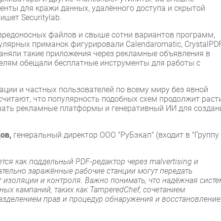
ты для кражи данных, удалённого доступа и скрытой
ишет Securitylab.
 вредоносных файлов и свыше сотни вариантов программ,
лярных приманок фигурировали Calendaromatic, CrystalPDF
траняли такие приложения через рекламные объявления в
ателям обещали бесплатные инструменты для работы с
ации и частных пользователей по всему миру без явной
 считают, что популярность подобных схем продолжит расти
вать рекламные платформы и генеративный ИИ для создан
ов,
генеральный директор ООО "РуБэкап" (входит в "Группу
тся как поддельный PDF-редактор через malvertising и
тельно заражённые рабочие станции могут передать
 изоляции и контроля. Важно понимать, что надёжная систе
ых кампаний, таких как TamperedChef, сочетанием
азделением прав и процедур обнаружения и восстановлени