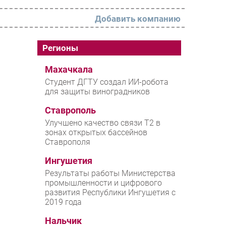
Добавить компанию
РАЗДЕЛЫ
Регионы
Новости
Махачкала
Студент ДГТУ создал ИИ-робота
Аналитика
для защиты виноградников
Интервью
Ставрополь
Мероприятия
Улучшено качество связи T2 в
зонах открытых бассейнов
Проекты
Ставрополя
IT класс
Ингушетия
Тестовый стенд
Результаты работы Министерства
промышленности и цифрового
Каталог компаний
развития Республики Ингушетия с
2019 года
Нальчик