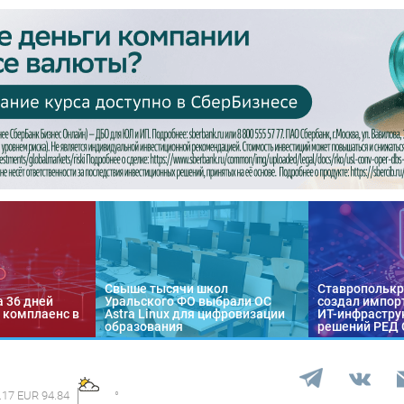
Свыше тысячи школ
Ставропольк
а 36 дней
Уральского ФО выбрали ОС
создал импор
 комплаенс в
Astra Linux для цифровизации
ИТ-инфраструк
образования
решений РЕД
.17 EUR 94.84
°