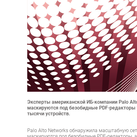
Эксперты американской ИБ-компании Palo Alt
маскируются под безобидные PDF-редакторы у
тысячи устройств.
Palo Alto Networks обнаружила масштабную се
маскируются под безобидные PDF-редакторы, а