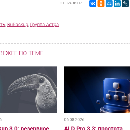
ОТПРАВИТЬ:
сть
,
RuBackup
,
Группа Астра
ВЕЖЕЕ ПО ТЕМЕ
6
06.08.2026
up 3.0: резервное
ALD Pro 3.3: простота