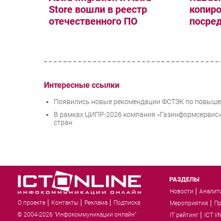
Store вошли в реестр
копиро
отечественного ПО
посре
Интересные ссылки
Появились новые рекомендации ФСТЭК по повыше
В рамках ЦИПР-2026 компания «Газинформсервис»
стран
РАЗДЕЛЫ
Новости
Аналит
О проекте
Контакты
Реклама
Подписка
Мероприятия
П
© 2004-2026 "Инфокоммуникации онлайн"
IT рейтинг
ICT lif