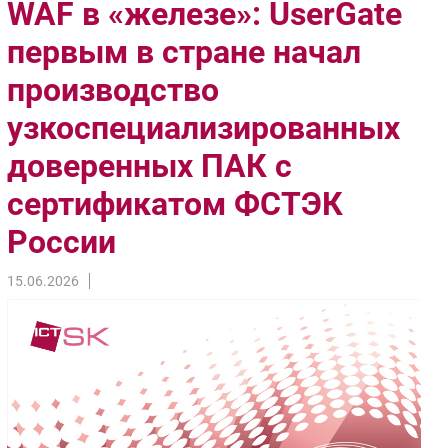
WAF в «железе»: UserGate
Импорто­замещение
первым в стране начал
Автоматизация Промышленности
производство
Интернет
Мобильная связь
узкоспециализированных
Фиксированная связь
доверенных ПАК с
Интеграция
Рынок ПК
сертификатом ФСТЭК
Маркетинг
России
Торговые сети
Оборудование
15.06.2026
ПО
Outsourcing
Кадры
Регулирование
Финансы
Web