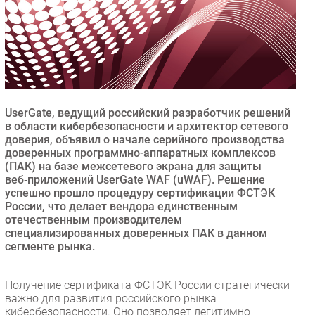
Безопасность
Инновации
CIO/Управление ИТ
Гаджеты
Здоровье
UserGate, ведущий российский разработчик решений
в области кибербезопасности и архитектор сетевого
РАЗДЕЛЫ
доверия, объявил о начале серийного производства
доверенных программно-аппаратных комплексов
(ПАК) на базе межсетевого экрана для защиты
Новости
веб‑приложений UserGate WAF (uWAF). Решение
Аналитика
успешно прошло процедуру сертификации ФСТЭК
Интервью
России, что делает вендора единственным
отечественным производителем
Мероприятия
специализированных доверенных ПАК в данном
Проекты
сегменте рынка.
IT класс
Тестовый стенд
Получение сертификата ФСТЭК России стратегически
важно для развития российского рынка
Каталог компаний
кибербезопасности. Оно позволяет легитимно