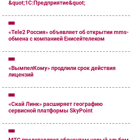
&quot;1С:Предприятие&quot;
Безопасность
Инновации
CIO/Управление ИТ
«Tele2 Россия» объявляет об открытии mms-
Гаджеты
обмена с компанией Енисейтелеком
Здоровье
РАЗДЕЛЫ
«ВымпелКому» продлили срок действия
Новости
лицензий
Аналитика
Интервью
Мероприятия
«Скай Линк» расширяет географию
Проекты
сервисной платформы SkyPoint
IT класс
Тестовый стенд
Каталог компаний
МТС представляет абонентам новый альбом