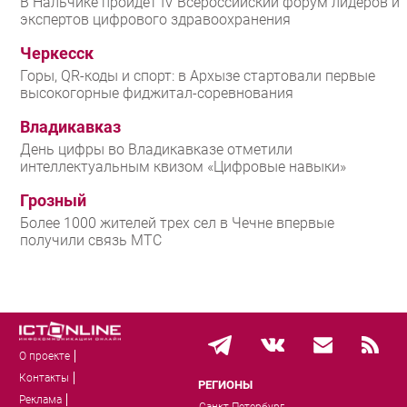
В Нальчике пройдет IV Всероссийский форум лидеров и
экспертов цифрового здравоохранения
Черкесск
Горы, QR-коды и спорт: в Архызе стартовали первые
высокогорные фиджитал-соревнования
Владикавказ
День цифры во Владикавказе отметили
интеллектуальным квизом «Цифровые навыки»
Грозный
Более 1000 жителей трех сел в Чечне впервые
получили связь МТС
О проекте
Контакты
РЕГИОНЫ
Реклама
Санкт-Петербург