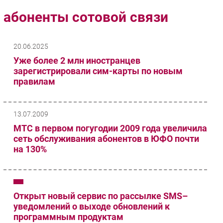
Импорто­замещение
абоненты сотовой связи
Автоматизация Промышленности
Интернет
20.06.2025
Мобильная связь
Уже более 2 млн иностранцев
Фиксированная связь
зарегистрировали сим-карты по новым
правилам
Интеграция
Рынок ПК
Маркетинг
13.07.2009
Торговые сети
МТС в первом погугодии 2009 года увеличила
сеть обслуживания абонентов в ЮФО почти
Оборудование
на 130%
ПО
Outsourcing
Кадры
Регулирование
Открыт новый сервис по рассылке SMS–
уведомлений о выходе обновлений к
Финансы
программным продуктам
Web