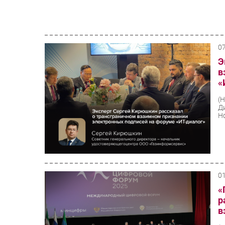
0
Э
в
«
(
Д
Н
0
«
р
в