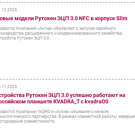
1.12.2025
овые модели Рутокен ЭЦП 3.0 NFC в корпусе Slim
Новости)
Компания «Актив» объявляет о запуске серийного
роизводства расширенного и модернизированного семейства
тройств Рутокен ЭЦП 3.0...
6.11.2025
стройства Рутокен ЭЦП 3.0 успешно работают на
оссийском планшете KVADRA_T с kvadraOS
Новости)
Компании YADRO и «Актив» объявили о начале
ехнологического партнерства. В рамках совместной работы заверш
естирование совместимости...