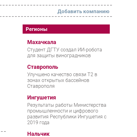
Добавить компанию
РАЗДЕЛЫ
Регионы
Новости
Махачкала
Студент ДГТУ создал ИИ-робота
Аналитика
для защиты виноградников
Интервью
Ставрополь
Мероприятия
Улучшено качество связи T2 в
зонах открытых бассейнов
Проекты
Ставрополя
IT класс
Ингушетия
Тестовый стенд
Результаты работы Министерства
промышленности и цифрового
Каталог компаний
развития Республики Ингушетия с
2019 года
Нальчик