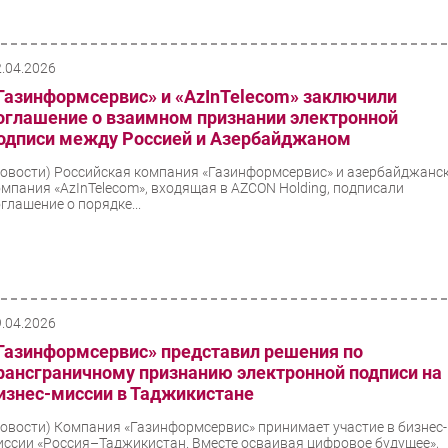
2.04.2026
Газинформсервис» и «AzInTelecom» заключили
оглашение о взаимном признании электронной
одписи между Россией и Азербайджаном
Новости)
Российская компания «Газинформсервис» и азербайджанс
омпания «AzInTelecom», входящая в AZCON Holding, подписали
глашение о порядке...
9.04.2026
Газинформсервис» представил решения по
рансграничному признанию электронной подписи на
изнес-миссии в Таджикистане
Новости)
Компания «Газинформсервис» принимает участие в бизнес-
иссии «Россия–Таджикистан. Вместе осваивая цифровое будущее»,