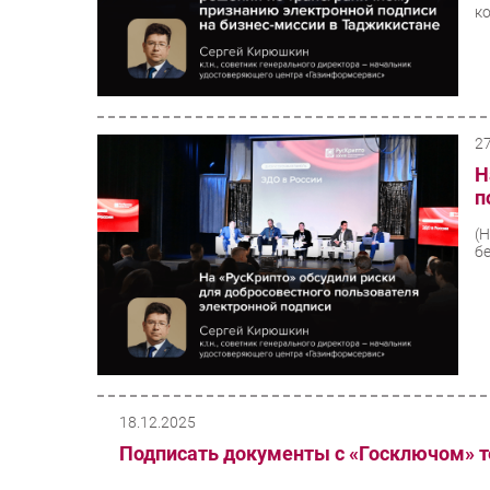
ко
2
Н
п
(
б
18.12.2025
Подписать документы с «Госключом» 