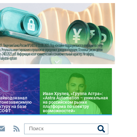
Иван Хрулев, «Группа Астра»:
райводоканал
«Astra Automation – уникальная
тонезависимую
на российском рынке
туру на базе
платформа по спектру
 СОФТ
возможностей»