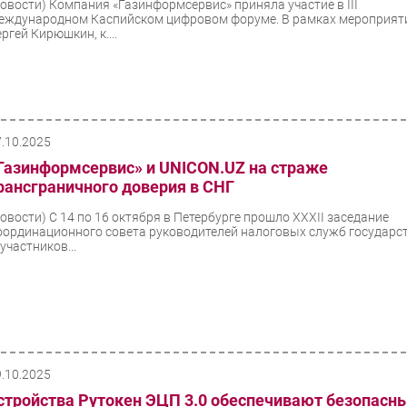
Новости)
Компания «Газинформсервис» приняла участие в III
еждународном Каспийском цифровом форуме. В рамках мероприят
ргей Кирюшкин, к....
7.10.2025
Газинформсервис» и UNICON.UZ на страже
рансграничного доверия в СНГ
Новости)
С 14 по 16 октября в Петербурге прошло XXXII заседание
оординационного совета руководителей налоговых служб государс
участников...
9.10.2025
стройства Рутокен ЭЦП 3.0 обеспечивают безопасн