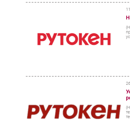
1
Н
(
п
ус
2
У
р
(
т
т