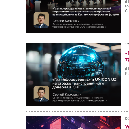
(
М
Се
1
«
т
(
К
— 
0
У