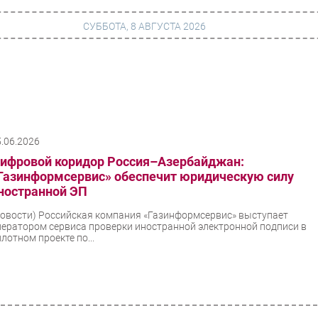
СУББОТА, 8 АВГУСТА 2026
г
Финансы
 сети
Web
5.06.2026
ание
Безопасность
ифровой коридор Россия–Азербайджан:
Инновации
Газинформсервис» обеспечит юридическую силу
ностранной ЭП
ng
CIO/Управление ИТ
Новости)
Российская компания «Газинформсервис» выступает
Гаджеты
ператором сервиса проверки иностранной электронной подписи в
лотном проекте по...
вание
Здоровье