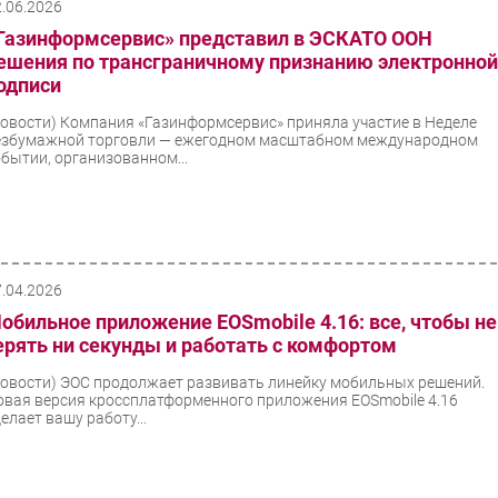
2.06.2026
Газинформсервис» представил в ЭСКАТО ООН
ешения по трансграничному признанию электронно
одписи
Новости)
Компания «Газинформсервис» приняла участие в Неделе
езбумажной торговли — ежегодном масштабном международном
обытии, организованном...
7.04.2026
обильное приложение EOSmobile 4.16: все, чтобы не
ерять ни секунды и работать с комфортом
Новости)
ЭОС продолжает развивать линейку мобильных решений.
овая версия кроссплатформенного приложения EOSmobile 4.16
елает вашу работу...