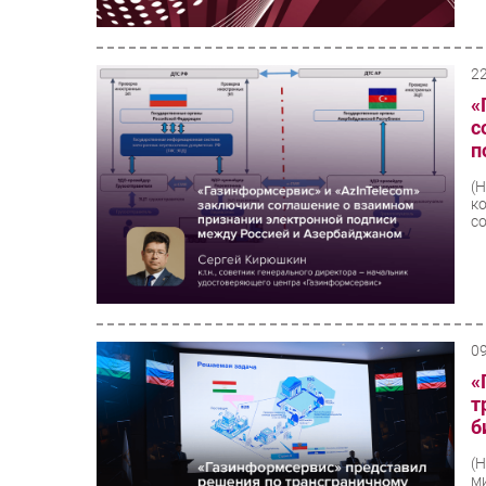
2
«
с
п
(
к
со
0
«
т
б
(
м