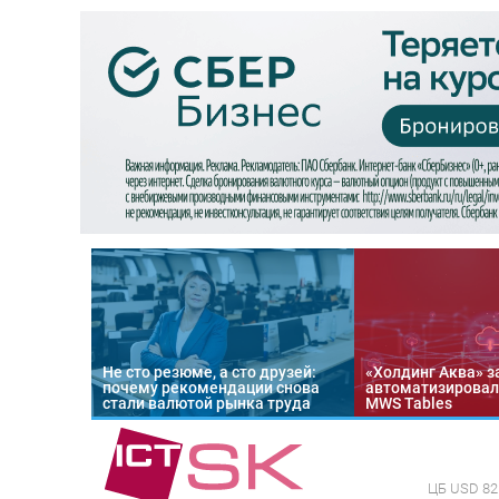
Не сто резюме, а сто друзей:
«Холдинг Аква» з
почему рекомендации снова
автоматизировал
стали валютой рынка труда
MWS Tables
ЦБ
USD 82