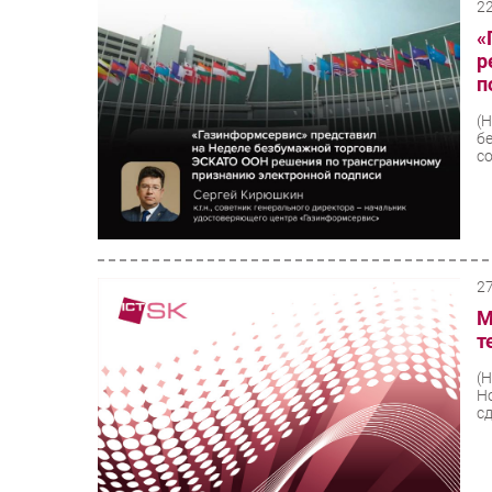
2
«
р
п
(
б
с
2
М
т
(
Н
сд