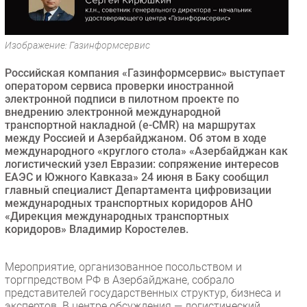
Безопасность
Инновации
Изображение: Газинформсервис
CIO/Управление ИТ
Российская компания «Газинформсервис» выступает
Гаджеты
оператором сервиса проверки иностранной
Здоровье
электронной подписи в пилотном проекте по
внедрению электронной международной
транспортной накладной (e-CMR) на маршрутах
РАЗДЕЛЫ
между Россией и Азербайджаном. Об этом в ходе
международного «круглого стола» «Азербайджан как
Новости
логистический узел Евразии: сопряжение интересов
ЕАЭС и Южного Кавказа» 24 июня в Баку сообщил
Аналитика
главный специалист Департамента цифровизации
Интервью
международных транспортных коридоров АНО
«Дирекция международных транспортных
Мероприятия
коридоров» Владимир Коростелев.
Проекты
IT класс
Мероприятие, организованное посольством и
Тестовый стенд
торгпредством РФ в Азербайджане, собрало
представителей государственных структур, бизнеса и
Каталог компаний
экспертов. В центре обсуждения — логистический