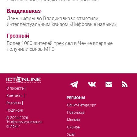
Владикавказ
День цифры во Владикавказе отметили
интеллектуальным квизом «Цифровые навыки»
Грозный
Более 1000 жителей трех сел в Чечне впервые
получили связь МТС
О проекте
Контакты
РЕГИОНЫ
Реклама
Санкт-Петербург
Подписка
Поволжье
© 2004-2026
Москва
"Инфокоммуникации
онлайн"
Сибирь
Урал