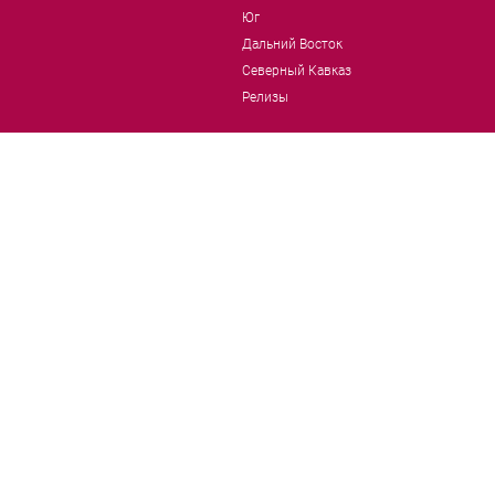
Юг
Дальний Восток
Северный Кавказ
Релизы