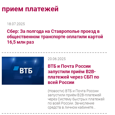
Импорто­замещение
прием платежей
Автоматизация Промышленности
Интернет
18.07.2025
Мобильная связь
Сбер: За полгода на Ставрополье проезд в
Фиксированная связь
общественном транспорте оплатили картой
16,5 млн раз
Интеграция
Рынок ПК
Маркетинг
20.06.2025
Торговые сети
ВТБ и Почта России
запустили приём B2B-
Оборудование
платежей через СБП по
ПО
всей России
Outsourcing
(Новости)
ВТБ и Почта России
Кадры
запустили приём B2B-платежей
через Систему быстрых платежей
Регулирование
по всей России. Зачисление
Финансы
средств в личном кабинете...
Web