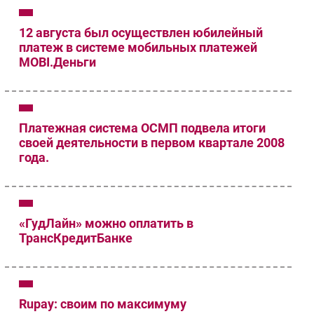
Безопасность
12 августа был осуществлен юбилейный
Инновации
платеж в системе мобильных платежей
CIO/Управление ИТ
MOBI.Деньги
Гаджеты
Здоровье
Платежная система ОСМП подвела итоги
РАЗДЕЛЫ
своей деятельности в первом квартале 2008
года.
Новости
Аналитика
Интервью
«ГудЛайн» можно оплатить в
Мероприятия
ТрансКредитБанке
Проекты
IT класс
Тестовый стенд
Rupay: своим по максимуму
Каталог компаний