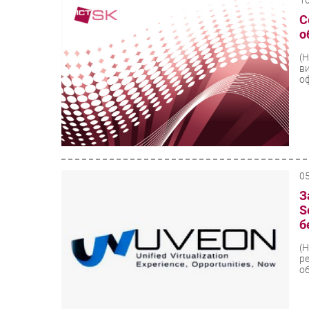
1
С
о
(
в
оф
0
З
S
б
(
р
о