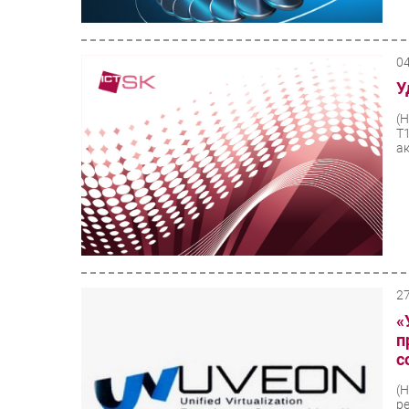
0
У
(
Т
а
2
«
п
с
(
р