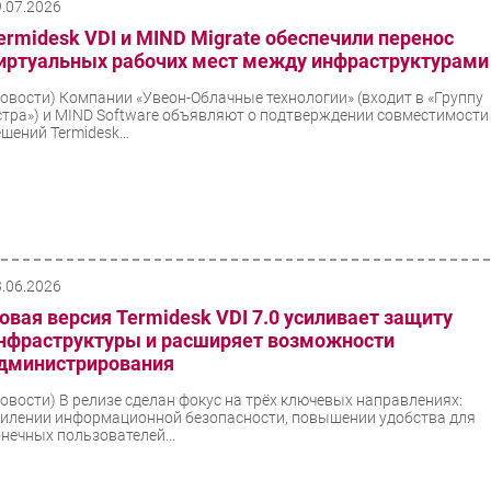
9.07.2026
ermidesk VDI и MIND Migrate обеспечили перенос
иртуальных рабочих мест между инфраструктурами
Новости)
Компании «Увеон-Облачные технологии» (входит в «Группу
стра») и MIND Software объявляют о подтверждении совместимости
шений Termidesk...
3.06.2026
овая версия Termidesk VDI 7.0 усиливает защиту
нфраструктуры и расширяет возможности
дминистрирования
Новости)
В релизе сделан фокус на трёх ключевых направлениях:
силении информационной безопасности, повышении удобства для
онечных пользователей...