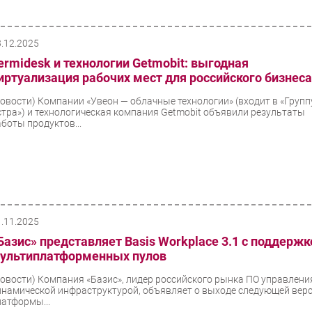
3.12.2025
ermidesk и технологии Getmobit: выгодная
иртуализация рабочих мест для российского бизнес
Новости)
Компании «Увеон — облачные технологии» (входит в «Групп
стра») и технологическая компания Getmobit объявили результаты
аботы продуктов...
1.11.2025
Базис» представляет Basis Workplace 3.1 с поддержк
ультиплатформенных пулов
Новости)
Компания «Базис», лидер российского рынка ПО управлени
инамической инфраструктурой, объявляет о выходе следующей вер
латформы...