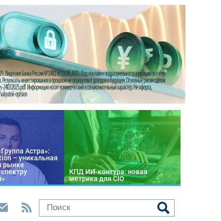
«Группа Астра»:
tion – уникальная
м рынке
 спектру
КПД ИИ-контура: новая
й»
метрика для CIO