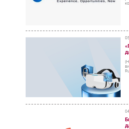
к
0
«
д
(
в
Ru
0
Б
д