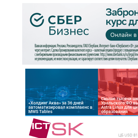
Свыше тысячи ш
«Холдинг Аква» за 36 дней
Уральского ФО в
автоматизировал комплаенс в
Astra Linux для 
MWS Tables
образования
ЦБ
USD 81