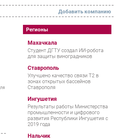
Добавить компанию
РАЗДЕЛЫ
Регионы
Новости
Махачкала
Студент ДГТУ создал ИИ-робота
Аналитика
для защиты виноградников
Интервью
Ставрополь
Мероприятия
Улучшено качество связи T2 в
зонах открытых бассейнов
Проекты
Ставрополя
для
IT класс
Ингушетия
Тестовый стенд
Результаты работы Министерства
промышленности и цифрового
Каталог компаний
развития Республики Ингушетия с
2019 года
Нальчик