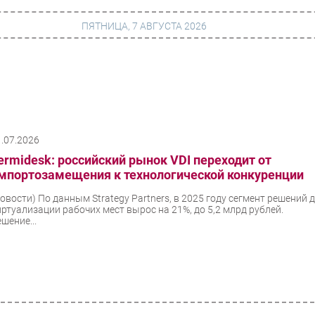
ПЯТНИЦА, 7 АВГУСТА 2026
г
Финансы
 сети
Web
1.07.2026
ание
Безопасность
ermidesk: российский рынок VDI переходит от
Инновации
мпортозамещения к технологической конкуренции
ng
CIO/Управление ИТ
Новости)
По данным Strategy Partners, в 2025 году сегмент решений 
иртуализации рабочих мест вырос на 21%, до 5,2 млрд рублей.
Гаджеты
шение...
вание
Здоровье