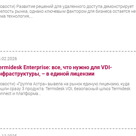
Новости)
Развитие решений для удаленного доступа демонстрирует
релость рынка, однако ключевым фактором для бизнеса остается не
ма технология,...
5.02.2026
ermidesk Enterprise: все, что нужно для VDI-
нфраструктуры, – в единой лицензии
Новости)
«Группа Астра» вывела на рынок единую лицензию, куда
ошли сразу 3 продукта: Termidesk VDI, безопасный шлюз Termidesk
onnect и платформа...