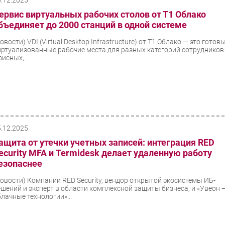
6.12.2025
ервис виртуальных рабочих столов от Т1 Облако
бъединяет до 2000 станций в одной системе
Новости)
VDI (Virtual Desktop Infrastructure) от Т1 Облако — это готов
иртуализованные рабочие места для разных категорий сотрудников
исных,...
5.12.2025
ащита от утечки учетных записей: интеграция RED
ecurity MFA и Termidesk делает удаленную работу
езопаснее
Новости)
Компании RED Security, вендор открытой экосистемы ИБ-
ешений и эксперт в области комплексной защиты бизнеса, и «Увеон 
блачные технологии»...