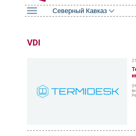
РУБРИКИ
Импорто­замещение
Маркетин
VDI
Автоматизация
Торговые
Промышленности
2
Оборудов
Интернет
T
ПО
и
Мобильная связь
Outsourci
(
Фиксированная связь
в
Кадры
Ре
Интеграция
Регулиро
Рынок ПК