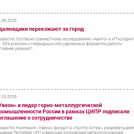
4.06.2026
даленщики переезжают за город
Новости)
Согласно совместному исследованию «Авито» и ИТ-холдин
1, 55% россиян с гибридным или удаленным форматом работы
ктивнее уезжают...
7.05.2026
Увеон» и лидер горно-металлургической
ромышленности России в рамках ЦИПР подписали
оглашение о сотрудничестве
Новости)
Компания «Увеон» (входит в «Группу Астра», разрабатывае
ешение Termidesk VDI) и ведущая российская металлургическая