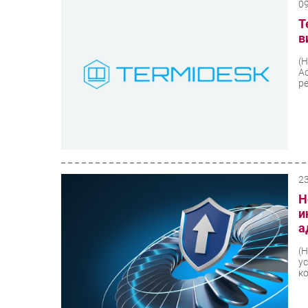
0
T
в
(
А
ре
2
Н
и
а
(
у
к