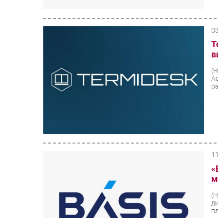
0
T
в
(
А
р
1
«
м
(
д
п