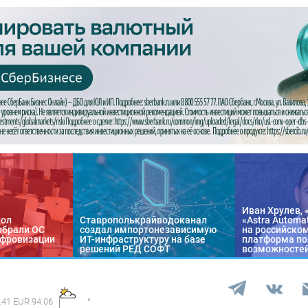
Иван Хрулев, 
кол
Ставрополькрайводоканал
«Astra Automa
ыбрали ОС
создал импортонезависимую
на российско
цифровизации
ИТ-инфраструктуру на базе
платформа по
решений РЕД СОФТ
возможносте
.41 EUR 94.06
°