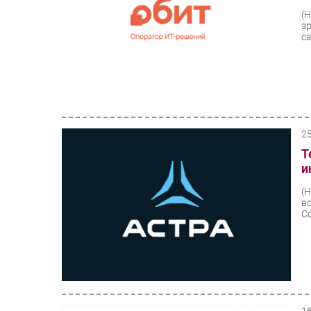
(
з
са
2
T
и
(
в
C