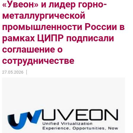
«Увеон» и лидер горно-
Импорто­замещение
металлургической
Автоматизация Промышленности
промышленности России в
Интернет
Мобильная связь
рамках ЦИПР подписали
Фиксированная связь
соглашение о
Интеграция
Рынок ПК
сотрудничестве
Маркетинг
27.05.2026
Торговые сети
Оборудование
ПО
Outsourcing
Кадры
Регулирование
Финансы
Web