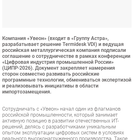
Безопасность
Инновации
CIO/Управление ИТ
Гаджеты
Компания «Увеон» (входит в «Группу Астра»,
Здоровье
разрабатывает решение Termidesk VDI) и ведущая
российская металлургическая компания подписали
соглашение о сотрудничестве в рамках конференции
РАЗДЕЛЫ
«Цифровая индустрия промышленной России»
(ЦИПР-2026). Документ закрепляет намерения
сторон совместно развивать российские
Новости
программные технологии, обмениваться экспертизой
Аналитика
и реализовывать инициативы в области
Интервью
импортозамещения.
Мероприятия
Сотрудничать с «Увеон» начал один из флагманов
Проекты
российской промышленности, который занимает
IT класс
активную позицию в развитии отечественных ИТ-
Тестовый стенд
решений, делясь с разработчиками уникальным
опытом эксплуатации цифровых систем в условиях
Каталог компаний
реального высоконагруженного производства. Такое