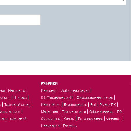
РУБРИКИ
ика
Интервью
Интернет
Мобильная связь
роекты
IT класс
CIO/Управление ИТ
Фиксированная связь
e
Тестовый стенд
Интеграция
Безопасность
Веб
Рынок ПК
Фотогалерея
Маркетинг
Торговые сети
Оборудование
ПО
талог компаний
Outsourcing
Кадры
Регулирование
Финансы
Инновации
Гаджеты