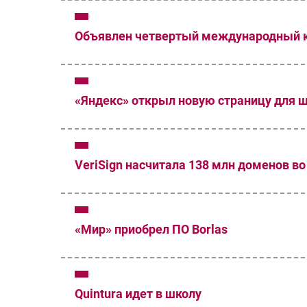
Объявлен четвертый международный к
«Яндекс» открыл новую страницу для 
VeriSign насчитала 138 млн доменов в
«Мир» приобрел ПО Borlas
Quintura идет в школу