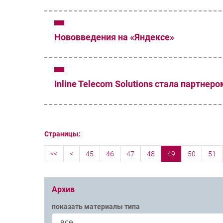
Нововведения на «Яндексе»
Inline Telecom Solutions стала партнер
Страницы:
<<
<
45
46
47
48
49
50
51
Архив
показать материалы типа