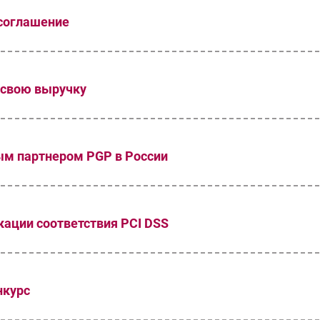
 соглашение
 свою выручку
ым партнером PGP в России
кации соответствия PCI DSS
нкурс