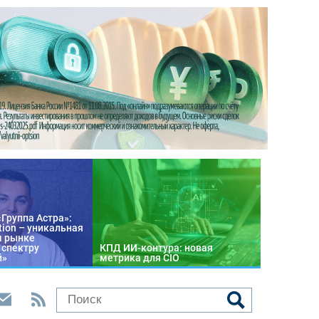
«Группа Астра»:
tion – уникальная
м рынке
 спектру
КПД ИИ-контура: новая
й»
метрика для CIO