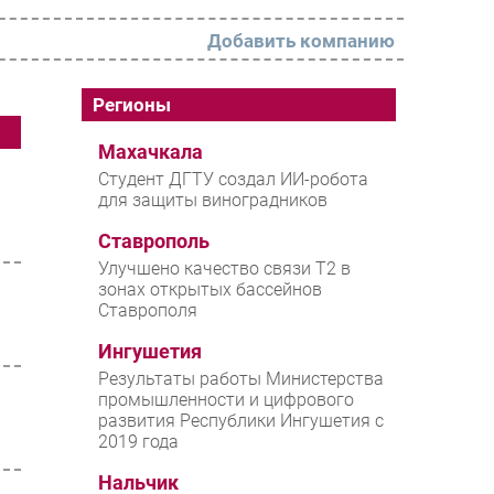
Добавить компанию
РАЗДЕЛЫ
Регионы
Новости
Махачкала
Студент ДГТУ создал ИИ-робота
Аналитика
для защиты виноградников
Интервью
Ставрополь
Мероприятия
Улучшено качество связи T2 в
зонах открытых бассейнов
Проекты
Ставрополя
IT класс
Ингушетия
Тестовый стенд
Результаты работы Министерства
промышленности и цифрового
Каталог компаний
развития Республики Ингушетия с
2019 года
Нальчик