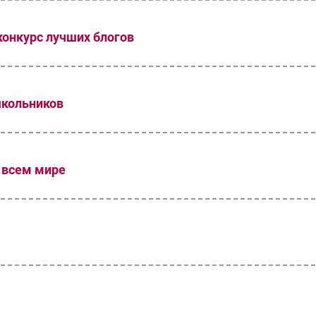
онкурс лучших блогов
школьников
о всем мире