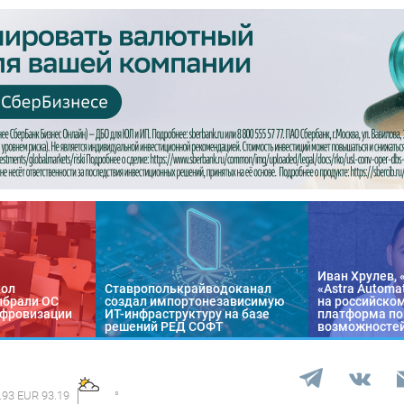
Иван Хрулев, 
кол
Ставрополькрайводоканал
«Astra Automa
ыбрали ОС
создал импортонезависимую
на российско
цифровизации
ИТ-инфраструктуру на базе
платформа по
решений РЕД СОФТ
возможносте
.93 EUR 93.19
°