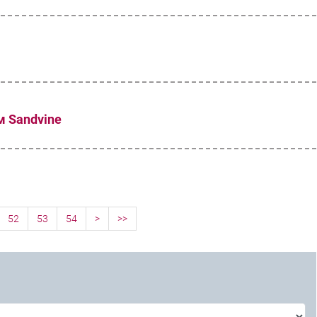
ом Sandvine
52
53
54
>
>>