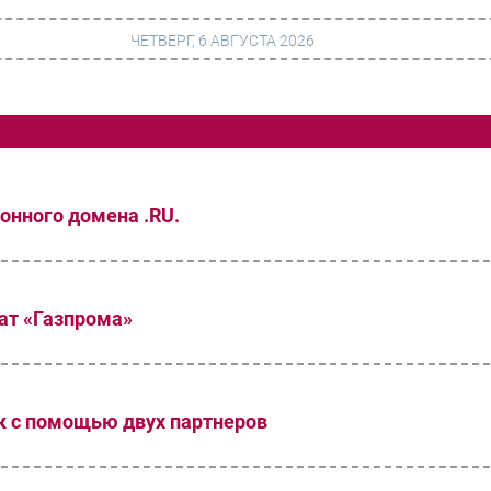
ЧЕТВЕРГ, 6 АВГУСТА 2026
г
Финансы
 сети
Web
онного домена .RU.
ание
Безопасность
Инновации
ng
CIO/Управление ИТ
ат «Газпрома»
Гаджеты
вание
Здоровье
к с помощью двух партнеров