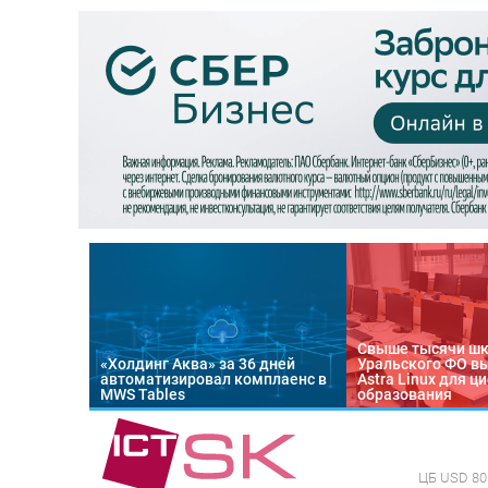
Свыше тысячи ш
«Холдинг Аква» за 36 дней
Уральского ФО в
автоматизировал комплаенс в
Astra Linux для 
MWS Tables
образования
ЦБ
USD 80