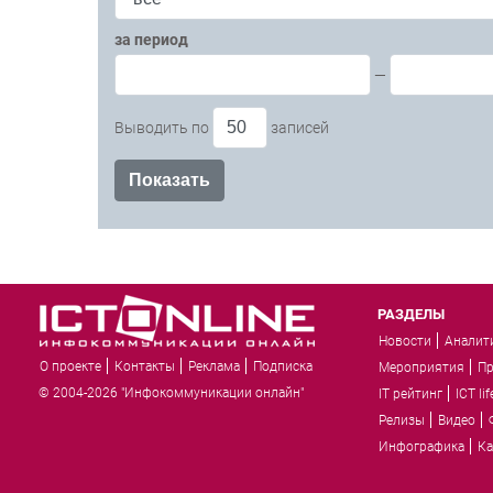
за период
—
Выводить по
записей
РАЗДЕЛЫ
Новости
Аналит
О проекте
Контакты
Реклама
Подписка
Мероприятия
П
© 2004-2026 "Инфокоммуникации онлайн"
IT рейтинг
ICT lif
Релизы
Видео
Инфографика
Ка