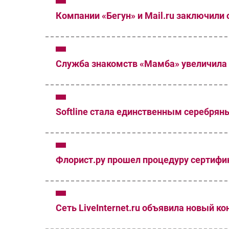
Компании «Бегун» и Mail.ru заключили
Служба знакомств «Мамба» увеличила
Softline стала единственным серебрян
Флорист.ру прошел процедуру сертифи
Сеть LiveInternet.ru объявила новый ко