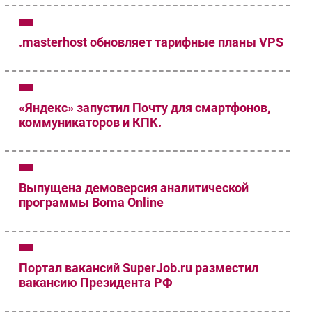
Безопасность
Инновации
.masterhost обновляет тарифные планы VPS
CIO/Управление ИТ
Гаджеты
Здоровье
«Яндекс» запустил Почту для смартфонов,
коммуникаторов и КПК.
РАЗДЕЛЫ
Новости
Аналитика
Выпущена демоверсия аналитической
программы Boma Online
Интервью
Мероприятия
Проекты
IT класс
Портал вакансий SuperJob.ru разместил
Тестовый стенд
вакансию Президента РФ
Каталог компаний