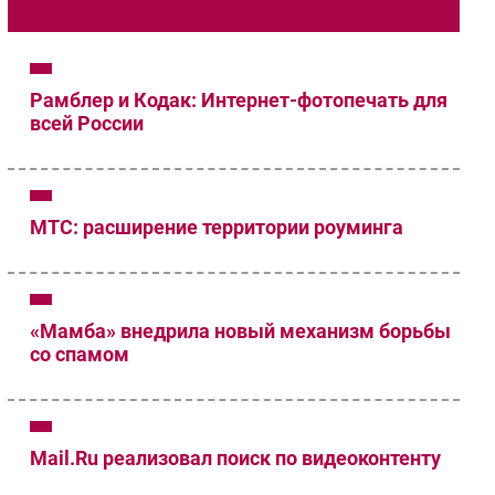
Маркетинг
Импорто­замещение
Автоматизация Промышленности
Интернет
Рамблер и Кодак: Интернет-фотопечать для
всей России
Мобильная связь
Фиксированная связь
Интеграция
Рынок ПК
МТС: расширение территории роуминга
Маркетинг
Торговые сети
Оборудование
«Мамба» внедрила новый механизм борьбы
ПО
со спамом
Outsourcing
Кадры
Регулирование
Mail.Ru реализовал поиск по видеоконтенту
Финансы
Web