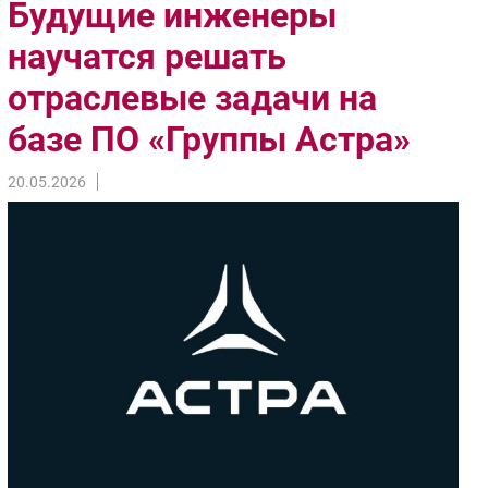
Будущие инженеры
Импорто­замещение
научатся решать
Автоматизация Промышленности
отраслевые задачи на
Интернет
Мобильная связь
базе ПО «Группы Астра»
Фиксированная связь
Интеграция
20.05.2026
Рынок ПК
Маркетинг
Торговые сети
Оборудование
ПО
Outsourcing
Кадры
Регулирование
Финансы
Web