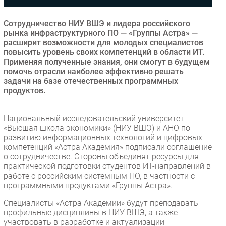
Безопасность
Сотрудничество НИУ ВШЭ и лидера российского
Инновации
рынка инфраструктурного ПО — «Группы Астра» —
CIO/Управление ИТ
расширит возможности для молодых специалистов
повысить уровень своих компетенций в области ИТ.
Гаджеты
Применяя полученные знания, они смогут в будущем
Здоровье
помочь отрасли наиболее эффективно решать
задачи на базе отечественных программных
продуктов.
РАЗДЕЛЫ
Национальный исследовательский университет
Новости
«Высшая школа экономики» (НИУ ВШЭ) и АНО по
Аналитика
развитию информационных технологий и цифровых
компетенций «Астра Академия» подписали соглашение
Интервью
о сотрудничестве. Стороны объединят ресурсы для
Мероприятия
практической подготовки студентов ИТ-направлений в
работе с российским системным ПО, в частности с
Проекты
программными продуктами «Группы Астра».
IT класс
Специалисты «Астра Академии» будут преподавать
Тестовый стенд
профильные дисциплины в НИУ ВШЭ, а также
Каталог компаний
участвовать в разработке и актуализации