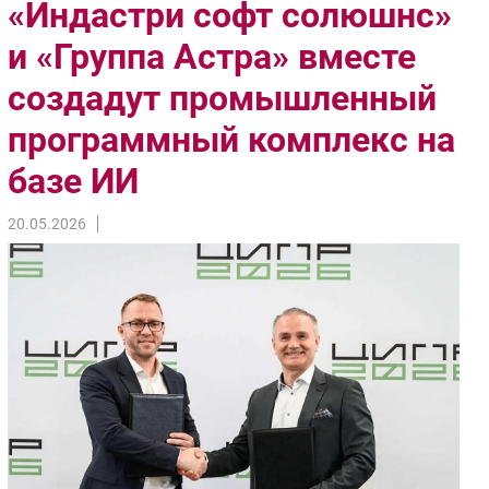
«Индастри софт солюшнс»
Импорто­замещение
и «Группа Астра» вместе
Автоматизация Промышленности
создадут промышленный
Интернет
Мобильная связь
программный комплекс на
Фиксированная связь
базе ИИ
Интеграция
Рынок ПК
20.05.2026
Маркетинг
Торговые сети
Оборудование
ПО
Outsourcing
Кадры
Регулирование
Финансы
Web