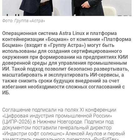
Безопасность
Инновации
Фото: Группа «Астра»
CIO/Управление ИТ
Операционная система Astra Linux и платформа
Гаджеты
контейнеризации «Боцман» от компании «Платформа
Здоровье
Боцман» (входит в «Группу Астра») могут быть
использованы для создания сертифицированного
окружения при формировании на предприятиях КИИ
РАЗДЕЛЫ
доверенной среды для управления промышленным
ИИ. Такой подход позволит безопасно развертывать,
Новости
масштабировать и эксплуатировать ИИ-сервисы, а
также снизить сроки будущих внедрений за счет
Аналитика
избегания необходимости сложных согласований с
Интервью
ИБ.
Мероприятия
Проекты
Соглашение подписали на полях XI конференции
«Цифровая индустрия промышленной России»
IT класс
(ЦИПР-2026) в Нижнем Новгороде. Подписи под
Тестовый стенд
документом поставили генеральный директор
«Индастри софт солюшнс» Алексей Акулов и первый
Каталог компаний
заместитель генерального директора «РусБИТех»