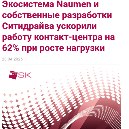
Экосистема Naumen и
Импорто­замещение
собственные разработки
Автоматизация Промышленности
Ситидрайва ускорили
Интернет
Мобильная связь
работу контакт-центра на
Фиксированная связь
62% при росте нагрузки
Интеграция
Рынок ПК
28.04.2026
Маркетинг
Торговые сети
Оборудование
ПО
Outsourcing
Кадры
Регулирование
Финансы
Web