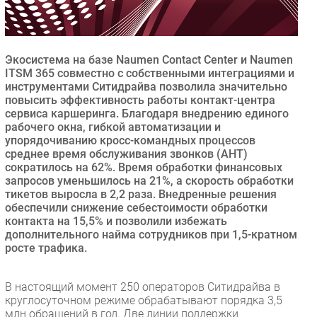
Безопасность
Инновации
CIO/Управление ИТ
Экосистема на базе Naumen Contact Center и Naumen
ITSM 365 совместно с собственными интеграциями и
Гаджеты
инструментами Ситидрайва позволила значительно
Здоровье
повысить эффективность работы контакт-центра
сервиса каршеринга. Благодаря внедрению единого
рабочего окна, гибкой автоматизации и
РАЗДЕЛЫ
упорядочиванию кросс-командных процессов
среднее время обслуживания звонков (AHT)
сократилось на 62%. Время обработки финансовых
Новости
запросов уменьшилось на 21%, а скорость обработки
Аналитика
тикетов выросла в 2,2 раза. Внедренные решения
Интервью
обеспечили снижение себестоимости обработки
контакта на 15,5% и позволили избежать
Мероприятия
дополнительного найма сотрудников при 1,5-кратном
Проекты
росте трафика.
IT класс
Тестовый стенд
В настоящий момент 250 операторов Ситидрайва в
круглосуточном режиме обрабатывают порядка 3,5
Каталог компаний
млн обращений в год. Две линии поддержки