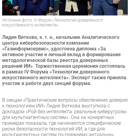
Безопасность
Инновации
Источник фото: IV Форум «Технологии доверенного
CIO/Управление ИТ
искусственного интеллекта»
Гаджеты
Лидия Виткова, к. т. н., начальник Аналитического
Здоровье
центра кибербезопасности компании
«Газинформсервис», удостоена диплома «За
активное участие и личный вклад в формирование
РАЗДЕЛЫ
методологической базы реестра доверенных
решений ИИ». Торжественная церемония состоялась
в рамках IV Форума «Технологии доверенного
Новости
искусственного интеллекта». Эксперт также приняла
Аналитика
участие в работе двух секций форума.
Интервью
Мероприятия
В секции «Практические вопросы обеспечения доверия
к технологиям ИИ» Лидия Виткова выступила с
Проекты
докладом «Рой без интеллекта: реальные киберугрозы
IT класс
для мультиагентных систем». Она на конкретных
Тестовый стенд
примерах показала, где начинаются специфические
риски безопасности технологий ИИ, а где для
Каталог компаний
мультиагентных систем по-прежнему актуальны