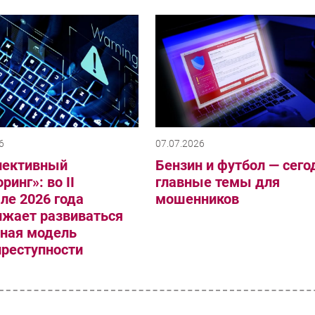
6
07.07.2026
пективный
Бензин и футбол — сего
ринг»: во II
главные темы для
ле 2026 года
мошенников
лжает развиваться
сная модель
преступности