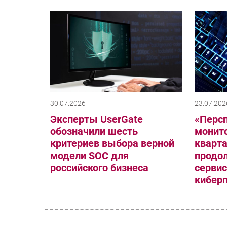
30.07.2026
23.07.202
Эксперты UserGate
«Перс
обозначили шесть
монито
критериев выбора верной
кварта
модели SOC для
продо
российского бизнеса
серви
кибер