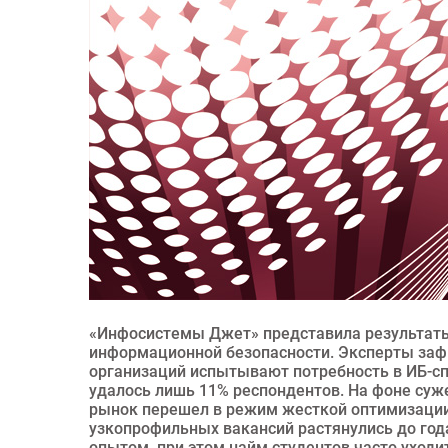
«Инфосистемы Джет» представила результаты
информационной безопасности. Эксперты зафи
организаций испытывают потребность в ИБ-сп
удалось лишь 11% респондентов. На фоне су
рынок перешел в режим жесткой оптимизации:
узкопрофильных вакансий растянулись до год
опытом, при этом найм студентов часто уходит