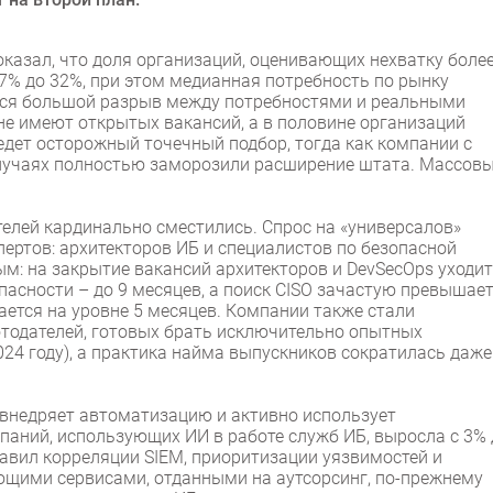
оказал, что доля организаций, оценивающих нехватку боле
 17% до 32%, при этом медианная потребность по рынку
ется большой разрыв между потребностями и реальными
е имеют открытых вакансий, а в половине организаций
едет осторожный точечный подбор, тогда как компании с
случаях полностью заморозили расширение штата. Массов
елей кардинально сместились. Спрос на «универсалов»
ертов: архитекторов ИБ и специалистов по безопасной
ым: на закрытие вакансий архитекторов и DevSecOps уходит
опасности – до 9 месяцев, а поиск CISO зачастую превышае
ается на уровне 5 месяцев. Компании также стали
отодателей, готовых брать исключительно опытных
024 году), а практика найма выпускников сократилась даже
 внедряет автоматизацию и активно использует
паний, использующих ИИ в работе служб ИБ, выросла с 3% 
авил корреляции SIEM, приоритизации уязвимостей и
ющими сервисами, отданными на аутсорсинг, по-прежнему