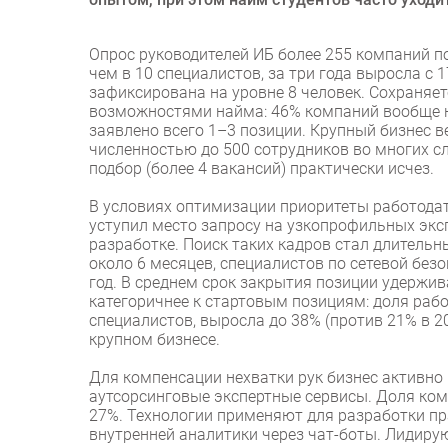
Опрос руководителей ИБ более 255 компаний п
чем в 10 специалистов, за три года выросла с
зафиксирована на уровне 8 человек. Сохраня
возможностями найма: 46% компаний вообще н
заявлено всего 1–3 позиции. Крупный бизнес в
численностью до 500 сотрудников во многих 
подбор (более 4 вакансий) практически исчез.
В условиях оптимизации приоритеты работодат
уступил место запросу на узкопрофильных эксп
разработке. Поиск таких кадров стал длительн
около 6 месяцев, специалистов по сетевой без
год. В среднем срок закрытия позиции удержив
категоричнее к стартовым позициям: доля раб
специалистов, выросла до 38% (против 21% в 2
крупном бизнесе.
Для компенсации нехватки рук бизнес активно
аутсорсинговые экспертные сервисы. Доля ком
27%. Технологии применяют для разработки пр
внутренней аналитики через чат-боты. Лидиру