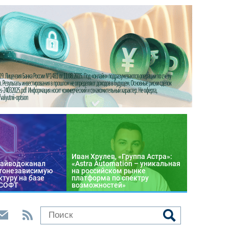
Иван Хрулев, «Группа Астра»:
райводоканал
«Astra Automation – уникальная
тонезависимую
на российском рынке
туру на базе
платформа по спектру
 СОФТ
возможностей»