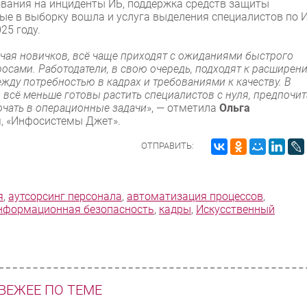
ования на инциденты ИБ, поддержка средств защиты
ые в выборку вошла и услуга выделения специалистов по И
25 году.
чая новичков, всё чаще приходят с ожиданиями быстрого
осами. Работодатели, в свою очередь, подходят к расширен
жду потребностью в кадрах и требованиями к качеству. В
всё меньше готовы растить специалистов с нуля, предпочит
ючать в операционные задачи
», — отметила
Ольга
м, «Инфосистемы Джет».
ОТПРАВИТЬ:
я
,
аутсорсинг персонала
,
автоматизация процессов
,
нформационная безопасность
,
кадры
,
Искусственный
ВЕЖЕЕ ПО ТЕМЕ