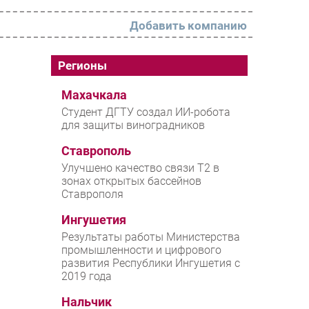
Добавить компанию
РАЗДЕЛЫ
Регионы
Новости
Махачкала
Студент ДГТУ создал ИИ-робота
Аналитика
для защиты виноградников
Интервью
Ставрополь
Мероприятия
Улучшено качество связи T2 в
зонах открытых бассейнов
Проекты
Ставрополя
IT класс
Ингушетия
Тестовый стенд
Результаты работы Министерства
промышленности и цифрового
Каталог компаний
развития Республики Ингушетия с
2019 года
Нальчик