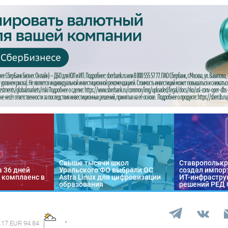
Свыше тысячи школ
Ставропольк
а 36 дней
Уральского ФО выбрали ОС
создал импор
 комплаенс в
Astra Linux для цифровизации
ИТ-инфраструк
образования
решений РЕД
.17 EUR 94.84
°