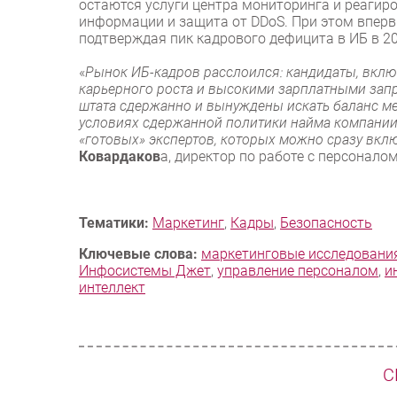
остаются услуги центра мониторинга и реагир
информации и защита от DDoS. При этом вперв
подтверждая пик кадрового дефицита в ИБ в 20
«
Рынок ИБ-кадров расслоился: кандидаты, вклю
карьерного роста и высокими зарплатными запр
штата сдержанно и вынуждены искать баланс ме
условиях сдержанной политики найма компании 
«готовых» экспертов, которых можно сразу вкл
Ковардаков
а, директор по работе с персонало
Тематики:
Маркетинг
,
Кадры
,
Безопасность
Ключевые слова:
маркетинговые исследовани
Инфосистемы Джет
,
управление персоналом
,
и
интеллект
С