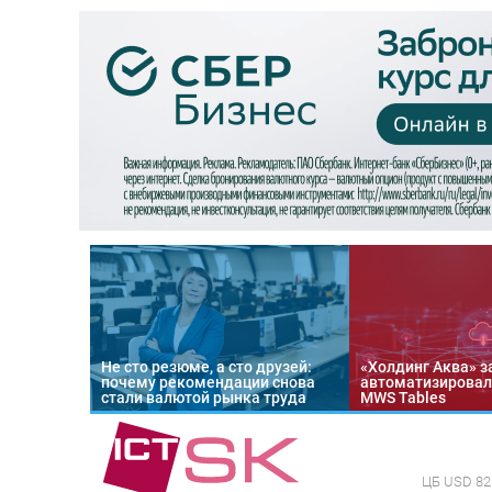
Не сто резюме, а сто друзей:
«Холдинг Аква» з
почему рекомендации снова
автоматизировал
стали валютой рынка труда
MWS Tables
ЦБ
USD 82