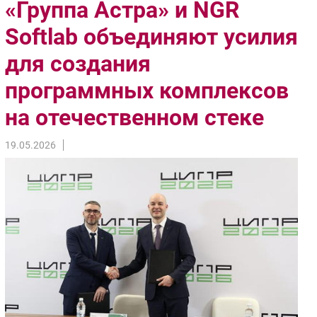
«Группа Астра» и NGR
Импорто­замещение
Softlab объединяют усилия
Автоматизация Промышленности
для создания
Интернет
Мобильная связь
программных комплексов
Фиксированная связь
на отечественном стеке
Интеграция
Рынок ПК
19.05.2026
Маркетинг
Торговые сети
Оборудование
ПО
Outsourcing
Кадры
Регулирование
Финансы
Web