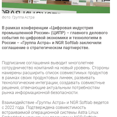
Безопасность
Инновации
Фото: Группа Астра
CIO/Управление ИТ
В рамках конференции «Цифровая индустрия
Гаджеты
промышленной России» (ЦИПР) – главного делового
Здоровье
события по цифровой экономике и технологиям в
России – «Группа Астра» и NGR Softlab заключили
соглашение о стратегическом партнерстве.
РАЗДЕЛЫ
Новости
Подписание соглашения выводит многолетнее
сотрудничество компаний на новый уровень. Стороны
Аналитика
намерены расширить список совместимых продуктов
Интервью
в рамках своих продуктовых линеек, развивать
технологические интеграции, создавать совместные
Мероприятия
решения, отвечающие актуальным потребностям
Проекты
рынка информационной безопасности.
IT класс
Взаимодействие «Группы Астра» и NGR Softlab ведется
Тестовый стенд
с 2022 года. Подтверждена совместимость
встраиваемой операционной системы Astra Linux
Каталог компаний