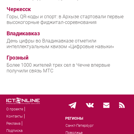
Черкесск
Горы, QR-коды и спорт: в Архызе стартовали первые
высокогорные фиджитал-соревнования
Владикавказ
День цифры во Владикавказе отметили
интеллектуальным квизом «Цифровые навыки»
Грозный
Более 1000 жителей трех сел в Чечне впервые
получили связь МТС
О проекте
Контакты
РЕГИОНЫ
Реклама
Санкт-Петербург
Подписка
Поволжье