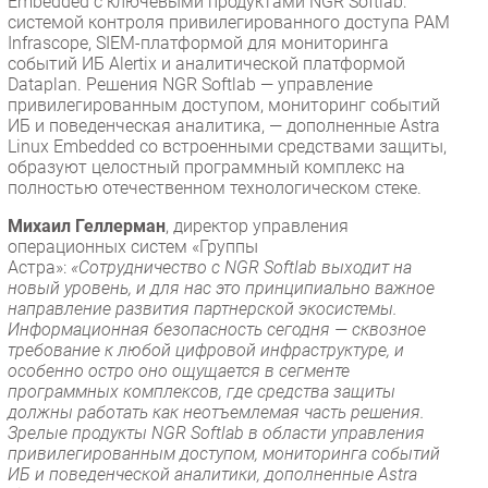
Embedded с ключевыми продуктами NGR Softlab:
системой контроля привилегированного доступа PAM
Infrascope, SIEM-платформой для мониторинга
событий ИБ Alertix и аналитической платформой
Dataplan. Решения NGR Softlab — управление
привилегированным доступом, мониторинг событий
ИБ и поведенческая аналитика, — дополненные Astra
Linux Embedded со встроенными средствами защиты,
образуют целостный программный комплекс на
полностью отечественном технологическом стеке.
Михаил Геллерман
, директор управления
операционных систем «Группы
Астра»:
«Сотрудничество с NGR Softlab выходит на
новый уровень, и для нас это принципиально важное
направление развития партнерской экосистемы.
Информационная безопасность сегодня — сквозное
требование к любой цифровой инфраструктуре, и
особенно остро оно ощущается в сегменте
программных комплексов, где средства защиты
должны работать как неотъемлемая часть решения.
Зрелые продукты NGR Softlab в области управления
привилегированным доступом, мониторинга событий
ИБ и поведенческой аналитики, дополненные Astra