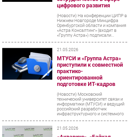
цифрового развития
(Новости)
На конференции ЦИПР в
Нижнем Новгороде Минцифра
Оренбургской области и компания
«Астра Консалтинг» (входит в
«Группу Астра») подписали...
21.05.2026
МТУСИ и «Группа Астра»
приступили к совместной
практико-
ориентированной
подготовке ИТ-кадров
(Новости)
Московский
технический университет связи и
информатики (МТУСИ) и ведущий
российский разработчик
инфраструктурного и системного
ПО...
21.05.2026
«Аквариус», «Байкал