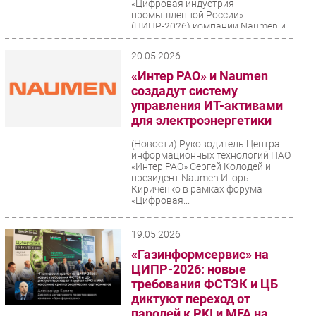
«Цифровая индустрия
промышленной России»
(ЦИПР-2026) компании Naumen и
Nexign подписали соглашение о
сотрудничестве....
20.05.2026
«Интер РАО» и Naumen
создадут систему
управления ИТ-активами
для электроэнергетики
(Новости)
Руководитель Центра
информационных технологий ПАО
«Интер РАО» Сергей Колодей и
президент Naumen Игорь
Кириченко в рамках форума
«Цифровая...
19.05.2026
«Газинформсервис» на
ЦИПР-2026: новые
требования ФСТЭК и ЦБ
диктуют переход от
паролей к PKI и MFA на