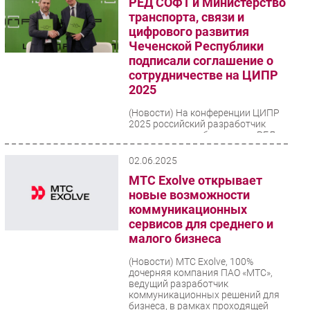
РЕД СОФТ и Министерство
транспорта, связи и
цифрового развития
Чеченской Республики
подписали соглашение о
сотрудничестве на ЦИПР
2025
(Новости)
На конференции ЦИПР
2025 российский разработчик
программного обеспечения РЕД
СОФТ и Минтранссвязи Чеченской
Республики заключили
02.06.2025
соглашение...
МТС Exolve открывает
новые возможности
коммуникационных
сервисов для среднего и
малого бизнеса
(Новости)
МТС Exolve, 100%
дочерняя компания ПАО «МТС»,
ведущий разработчик
коммуникационных решений для
бизнеса, в рамках проходящей