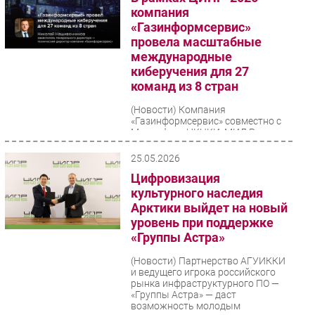
компания
«Газинформсервис»
провела масштабные
международные
киберучения для 27
команд из 8 стран
(Новости)
Компания
«Газинформсервис» совместно с
Минцифры, НКЦКИ, МИД России и
МГТУ им. Баумана выступила
организатором международных
25.05.2026
киберучений...
Цифровизация
культурного наследия
Арктики выйдет на новый
уровень при поддержке
«Группы Астра»
(Новости)
Партнерство АГУИККИ
и ведущего игрока российского
рынка инфраструктурного ПО —
«Группы Астра» — даст
возможность молодым