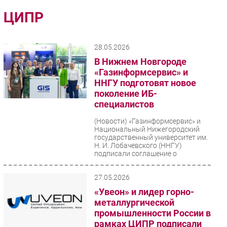
Импорто­замещение
ЦИПР
Автоматизация Промышленности
Интернет
28.05.2026
Мобильная связь
В Нижнем Новгороде
Фиксированная связь
«Газинформсервис» и
ННГУ подготовят новое
Интеграция
поколение ИБ-
Рынок ПК
специалистов
Маркетинг
(Новости)
«Газинформсервис» и
Торговые сети
Национальный Нижегородский
государственный университет им.
Оборудование
Н. И. Лобачевского (ННГУ)
подписали соглашение о
ПО
долгосрочном...
Outsourcing
27.05.2026
Кадры
«Увеон» и лидер горно-
Регулирование
металлургической
Финансы
промышленности России в
рамках ЦИПР подписали
Web