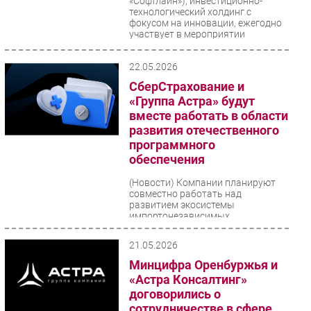
«Софтлайн»), инвестиционно-
технологический холдинг с
фокусом на инновации, ежегодно
участвует в мероприятии
«Цифровая...
22.05.2026
СберСтрахование и
«Группа Астра» будут
вместе работать в области
развития отечественного
программного
обеспечения
(Новости)
Компании планируют
совместно работать над
развитием экосистемы
импортонезависимых
программных продуктов, а также
подготовкой ИТ-кадров...
21.05.2026
Минцифра Оренбуржья и
«Астра Консалтинг»
договорились о
сотрудничестве в сфере