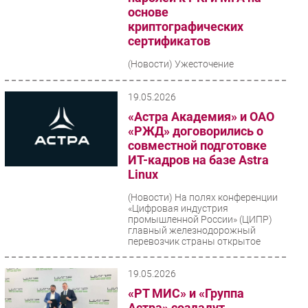
основе
криптографических
сертификатов
(Новости)
Ужесточение
регуляторных требований со
стороны Банка России и ФСТЭК
делает неизбежным отказ от
19.05.2026
классических парольных методов
«Астра Академия» и ОАО
в пользу...
«РЖД» договорились о
совместной подготовке
ИТ-кадров на базе Astra
Linux
(Новости)
На полях конференции
«Цифровая индустрия
промышленной России» (ЦИПР)
главный железнодорожный
перевозчик страны открытое
акционерное...
19.05.2026
«РТ МИС» и «Группа
Астра» создадут