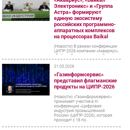
Электроникс» и «Группа
Астра» формируют
единую экосистему
российских программно-
аппаратных комплексов
на процессорах Baikal
(Новости)
В рамках конференции
ЦИПР-2026 компании «Аквариус»,
«Байкал Электроникс» и «Группа
Астра» объявили о намерении
совместно создавать...
21.05.2026
«Газинформсервис»
представил флагманские
продукты на ЦИПР‑2026
(Новости)
«Газинформсервис»
принимает участие в XI
конференции «Цифровая
индустрия промышленной
России» (ЦИПР‑2026), которая
проходит с 18 по...