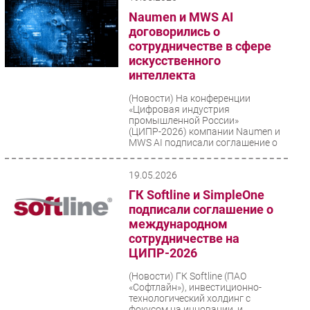
Naumen и MWS AI
договорились о
сотрудничестве в сфере
искусственного
интеллекта
(Новости)
На конференции
«Цифровая индустрия
промышленной России»
(ЦИПР-2026) компании Naumen и
MWS AI подписали соглашение о
сотрудничестве...
19.05.2026
ГК Softline и SimpleOne
подписали соглашение о
международном
сотрудничестве на
ЦИПР-2026
(Новости)
ГК Softline (ПАО
«Софтлайн»), инвестиционно-
технологический холдинг с
фокусом на инновации, и