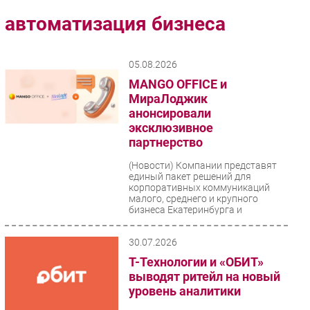
Импорто­замещение
автоматизация бизнеса
Автоматизация Промышленности
Интернет
05.08.2026
Мобильная связь
MANGO OFFICE и
Фиксированная связь
МираЛоджик
анонсировали
Интеграция
эксклюзивное
Рынок ПК
партнерство
Маркетинг
(Новости)
Компании представят
Торговые сети
единый пакет решений для
корпоративных коммуникаций
Оборудование
малого, среднего и крупного
бизнеса Екатеринбурга и
ПО
Свердловской...
Outsourcing
30.07.2026
Кадры
Т-Технологии и «ОБИТ»
Регулирование
выводят ритейл на новый
Финансы
уровень аналитики
Web