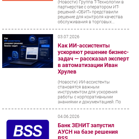
(Новости)
Группа Т-Технологии в
партнерстве с оператором ИТ-
Безопасность
решений «ОБИТ» представили
Инновации
решение для контроля качества
обслуживания в торговых...
CIO/Управление ИТ
Гаджеты
03.07.2026
Здоровье
Как ИИ-ассистенты
ускоряют решение бизнес-
задач — рассказал эксперт
РАЗДЕЛЫ
в автоматизации Иван
Хрулев
Новости
Аналитика
(Новости)
ИИ-ассистенты
становятся важным
Интервью
инструментом для ускорения
работы с корпоративными
Мероприятия
знаниями и документацией. По
словам эксперта «Группы...
Проекты
04.06.2026
IT класс
Банк ЗЕНИТ запустил
Тестовый стенд
АУСН на базе решения
Каталог компаний
BSS