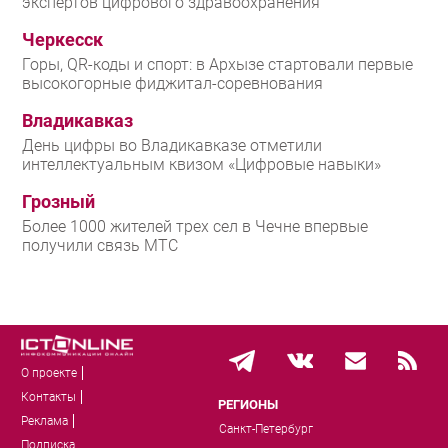
экспертов цифрового здравоохранения
Черкесск
Горы, QR-коды и спорт: в Архызе стартовали первые
высокогорные фиджитал-соревнования
Владикавказ
День цифры во Владикавказе отметили
интеллектуальным квизом «Цифровые навыки»
Грозный
Более 1000 жителей трех сел в Чечне впервые
получили связь МТС
О проекте
Контакты
РЕГИОНЫ
Реклама
Санкт-Петербург
Подписка