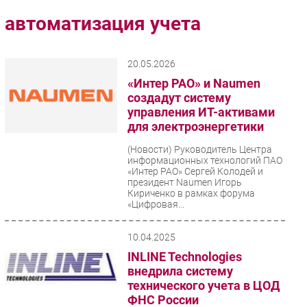
Импорто­замещение
автоматизация учета
Автоматизация Промышленности
Интернет
20.05.2026
Мобильная связь
«Интер РАО» и Naumen
Фиксированная связь
создадут систему
управления ИТ-активами
Интеграция
для электроэнергетики
Рынок ПК
(Новости)
Руководитель Центра
Маркетинг
информационных технологий ПАО
Торговые сети
«Интер РАО» Сергей Колодей и
президент Naumen Игорь
Оборудование
Кириченко в рамках форума
«Цифровая...
ПО
Outsourcing
10.04.2025
Кадры
INLINE Technologies
Регулирование
внедрила систему
технического учета в ЦОД
Финансы
ФНС России
Web