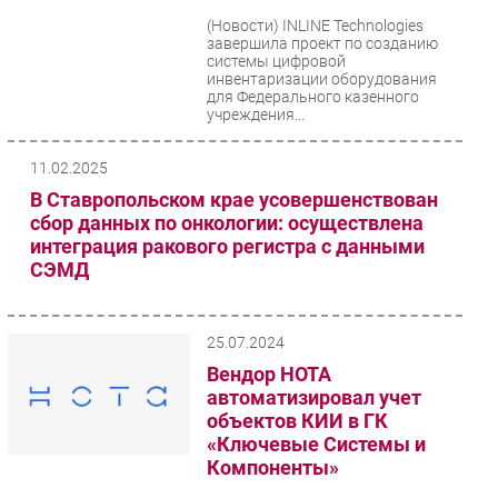
(Новости)
INLINE Technologies
Безопасность
завершила проект по созданию
Инновации
системы цифровой
инвентаризации оборудования
CIO/Управление ИТ
для Федерального казенного
учреждения...
Гаджеты
Здоровье
11.02.2025
В Ставропольском крае усовершенствован
РАЗДЕЛЫ
сбор данных по онкологии: осуществлена
интеграция ракового регистра с данными
Новости
СЭМД
Аналитика
Интервью
25.07.2024
Мероприятия
Вендор НОТА
Проекты
автоматизировал учет
IT класс
объектов КИИ в ГК
«Ключевые Системы и
Тестовый стенд
Компоненты»
Каталог компаний