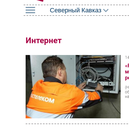
РУБРИКИ
Импорто­замещение
Маркетин
Интернет
Автоматизация
Торговые
Промышленности
1
Оборудов
Интернет
«
ПО
м
Мобильная связь
р
Outsourci
Фиксированная связь
(
Кадры
о
Интеграция
н
Регулиро
Рынок ПК