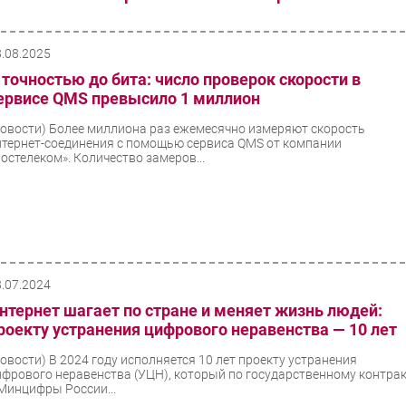
8.08.2025
 точностью до бита: число проверок скорости в
ервисе QMS превысило 1 миллион
Новости)
Более миллиона раз ежемесячно измеряют скорость
нтернет-соединения с помощью сервиса QMS от компании
Ростелеком». Количество замеров...
8.07.2024
нтернет шагает по стране и меняет жизнь людей:
роекту устранения цифрового неравенства — 10 лет
Новости)
В 2024 году исполняется 10 лет проекту устранения
ифрового неравенства (УЦН), который по государственному контра
 Минцифры России...