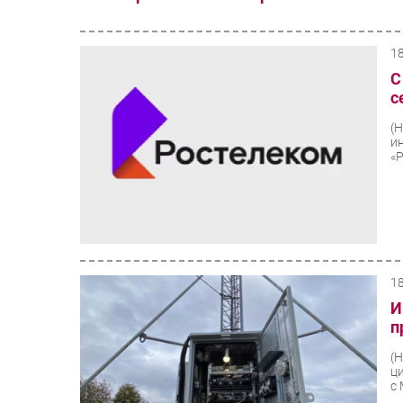
1
С
с
(
и
«
1
И
п
(
ц
с