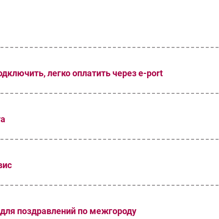
одключить, легко оплатить через e-port
та
вис
й для поздравлений по межгороду