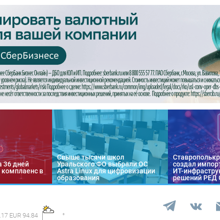
Свыше тысячи школ
Ставропольк
а 36 дней
Уральского ФО выбрали ОС
создал импор
 комплаенс в
Astra Linux для цифровизации
ИТ-инфраструк
образования
решений РЕД
.17 EUR 94.84
°