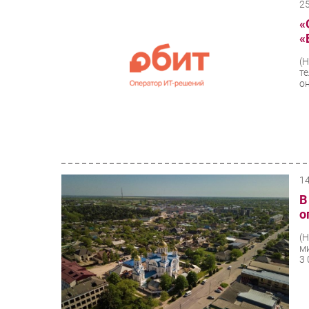
2
«
«
(
т
о
1
В
о
(
м
3 