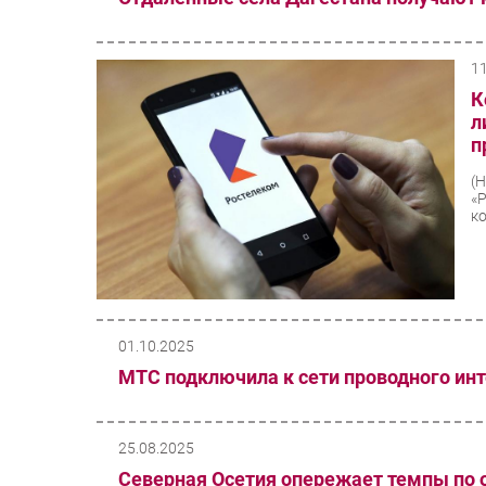
1
К
л
п
(
«
к
01.10.2025
МТС подключила к сети проводного ин
25.08.2025
Северная Осетия опережает темпы по 