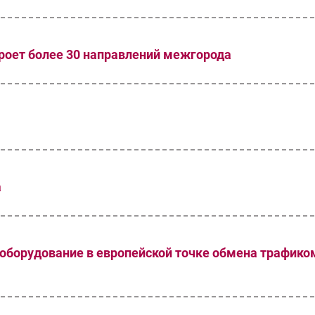
кроет более 30 направлений межгорода
а
 оборудование в европейской точке обмена трафико