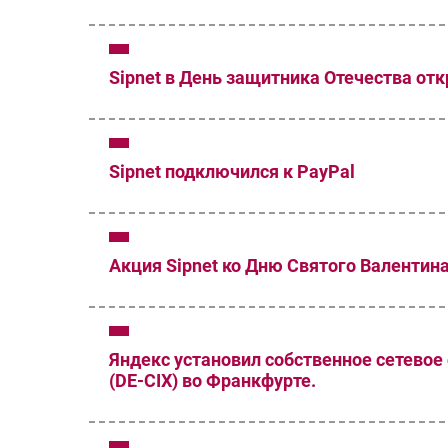
Sipnet в День защитника Отечества от
Sipnet подключился к PayPal
Акция Sipnet ко Дню Святого Валентин
Яндекс установил собственное сетевое
(DE-CIX) во Франкфурте.