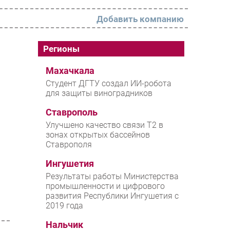
Добавить компанию
РАЗДЕЛЫ
Регионы
Новости
Махачкала
Студент ДГТУ создал ИИ-робота
Аналитика
для защиты виноградников
Интервью
Ставрополь
Мероприятия
Улучшено качество связи T2 в
зонах открытых бассейнов
Проекты
Ставрополя
IT класс
Ингушетия
Тестовый стенд
Результаты работы Министерства
промышленности и цифрового
Каталог компаний
развития Республики Ингушетия с
2019 года
Нальчик