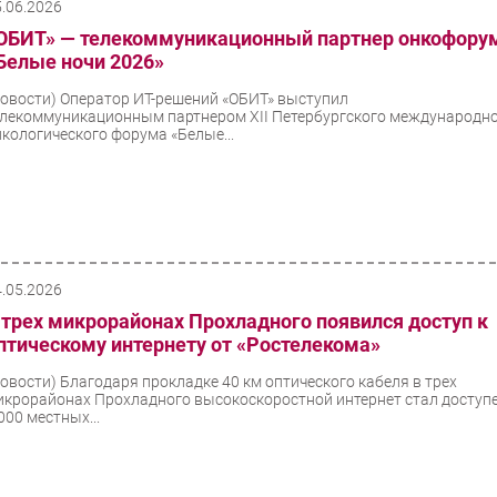
5.06.2026
ОБИТ» — телекоммуникационный партнер онкофору
Белые ночи 2026»
Новости)
Оператор ИТ-решений «ОБИТ» выступил
елекоммуникационным партнером XII Петербургского международн
нкологического форума «Белые...
4.05.2026
 трех микрорайонах Прохладного появился доступ к
птическому интернету от «Ростелекома»
Новости)
Благодаря прокладке 40 км оптического кабеля в трех
икрорайонах Прохладного высокоскоростной интернет стал доступ
000 местных...