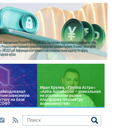
Иван Хрулев, «Группа Астра»:
райводоканал
«Astra Automation – уникальная
тонезависимую
на российском рынке
туру на базе
платформа по спектру
 СОФТ
возможностей»