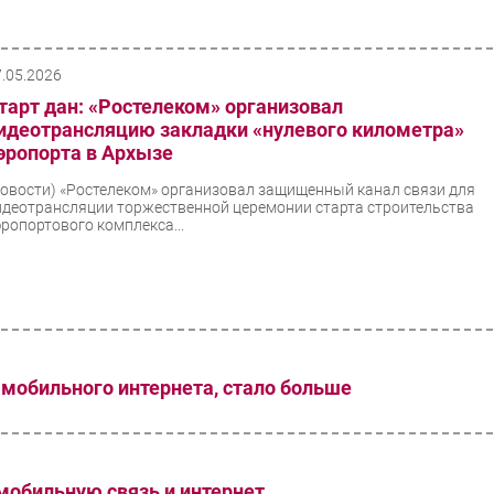
7.05.2026
тарт дан: «Ростелеком» организовал
идеотрансляцию закладки «нулевого километра»
эропорта в Архызе
Новости)
«Ростелеком» организовал защищенный канал связи для
идеотрансляции торжественной церемонии старта строительства
эропортового комплекса...
 мобильного интернета, стало больше
мобильную связь и интернет