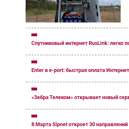
Спутниковый интернет RusLink: легко п
Enter в e-port: быстрая оплата Интерне
«Зебра Телеком» открывает новый сер
8 Марта Sipnet откроет 30 направлени