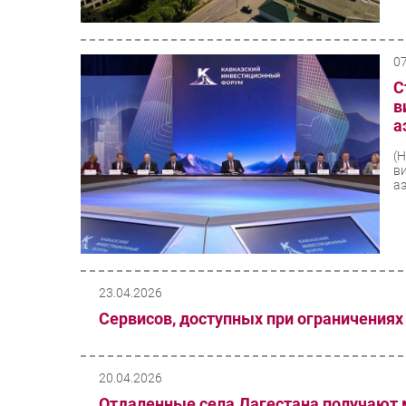
0
С
в
а
(
в
а
23.04.2026
Сервисов, доступных при ограничениях
20.04.2026
Отдаленные села Дагестана получают 