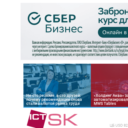
Не сто резюме, а сто друзей:
«Холдинг Аква» з
почему рекомендации снова
автоматизировал
стали валютой рынка труда
MWS Tables
ЦБ
USD 82