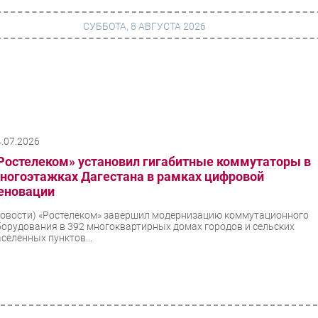
СУББОТА, 8 АВГУСТА 2026
г
Финансы
 сети
Web
4.07.2026
ание
Безопасность
Ростелеком» установил гигабитные коммутаторы в
Инновации
ногоэтажках Дагестана в рамках цифровой
еновации
ng
CIO/Управление ИТ
Новости)
«Ростелеком» завершил модернизацию коммутационного
Гаджеты
борудования в 392 многоквартирных домах городов и сельских
аселенных пунктов...
вание
Здоровье