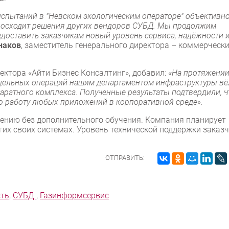
испытаний в "Невском экологическим операторе" объективн
евосходит решения других вендоров СУБД. Мы продолжим
едоставить заказчикам новый уровень сервиса, надёжности 
наков
, заместитель генерального директора – коммерческ
ректора «Айти Бизнес Консалтинг», добавил:
«На протяжени
тдельных операций нашим департаментом инфраструктуры вё
аратного комплекса. Полученные результаты подтвердили, ч
ю работу любых приложений в корпоративной среде».
ению без дополнительного обучения. Компания планирует
их своих системах. Уровень технической поддержки заказ
ОТПРАВИТЬ:
сть
,
СУБД
,
Газинформсервис