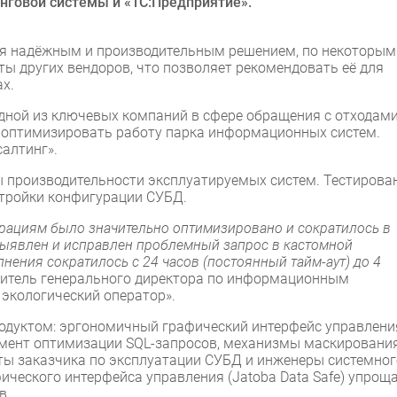
нговой системы и «1С:Предприятие».
тся надёжным и производительным решением, по некоторым
 других вендоров, что позволяет рекомендовать её для
х.
дной из ключевых компаний в сфере обращения с отходами
а оптимизировать работу парка информационных систем.
алтинг».
ы производительности эксплуатируемых систем. Тестирова
стройки конфигурации СУБД.
рациям было значительно оптимизировано и сократилось в
 выявлен и исправлен проблемный запрос в кастомной
нения сократилось с 24 часов (постоянный тайм-аут) до 4
титель генерального директора по информационным
 экологический оператор».
одуктом: эргономичный графический интерфейс управлени
мент оптимизации SQL-запросов, механизмы маскировани
ты заказчика по эксплуатации СУБД и инженеры системног
ического интерфейса управления (Jatoba Data Safe) упрощ
в.