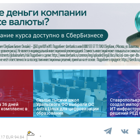
Свыше тысячи школ
Ставропольк
а 36 дней
Уральского ФО выбрали ОС
создал импор
 комплаенс в
Astra Linux для цифровизации
ИТ-инфраструк
образования
решений РЕД
.17 EUR 94.84
°