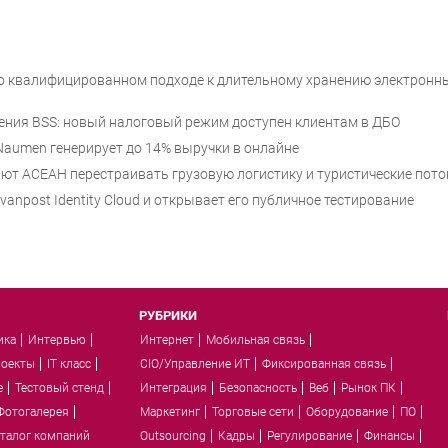
 о квалифицированном подходе к длительному хранению электронн
шения BSS: новый налоговый режим доступен клиентам в ДБО
е Naumen генерирует до 14% выручки в онлайне
т АСЕАН перестраивать грузовую логистику и туристические пото
anpost Identity Cloud и открывает его публичное тестирование
РУБРИКИ
ика
Интервью
Интернет
Мобильная связь
роекты
IT класс
CIO/Управление ИТ
Фиксированная связь
e
Тестовый стенд
Интеграция
Безопасность
Веб
Рынок ПК
Фотогалерея
Маркетинг
Торговые сети
Оборудование
ПО
талог компаний
Outsourcing
Кадры
Регулирование
Финансы