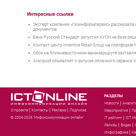
Интересные ссылки
Эксперт компании «Газинформсервис» рассказала
документов
Банк Русский Стандарт запустил АУСН на базе ре
Контакт-центр Inventive Retail Group на платформ
Сбои на ближневосточном авиамаршруте заставляю
Avanpost объявляет о запуске облачного сервиса Av
РАЗДЕЛЫ
Новости
Аналит
О проекте
Контакты
Реклама
Подписка
Мероприятия
П
© 2004-2026 "Инфокоммуникации онлайн"
IT рейтинг
ICT lif
Релизы
Видео
Инфографика
Ка