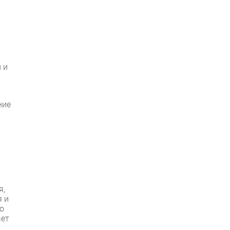
 и
ние
я,
я и
о
ает