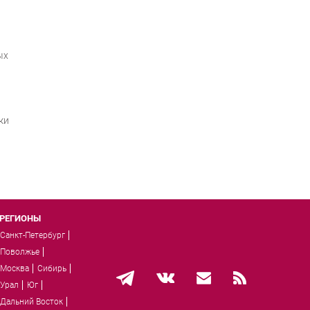
ых
ки
РЕГИОНЫ
Санкт-Петербург
Поволжье
Москва
Сибирь
Урал
Юг
Дальний Восток