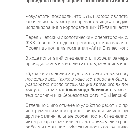
проведена проверка работоспособности билли
Результаты показали, что СУБД Jatoba являе
ключевым параметрам превосходящим продукты
использования в корпоративных ИТ-ландшафта
Перед «Невским экологическим оператором», о
ЖКХ Северо-Западного региона, стояла задач
Проект выполняла компания «Айти Бизнес Конс
В ходе испытаний специалисты провели замер
проводилось в несколько этапов, менялись на
«Время исполнения запросов по некоторым опе
несколько раз. Также в ходе тестирования был
разработке: после оптимизации время его выпол
минут»
, — отметил
Александр Васильев
, замес
технологиям и кибербезопасности АО «Невский
Отдельно было отмечено удобство работы с пр
инструменты мониторинга, визуальный инстру
другие отличительные особенности. Специалис
интегратора отметили, что использование граф
работу и повышает эффективность сотруднико