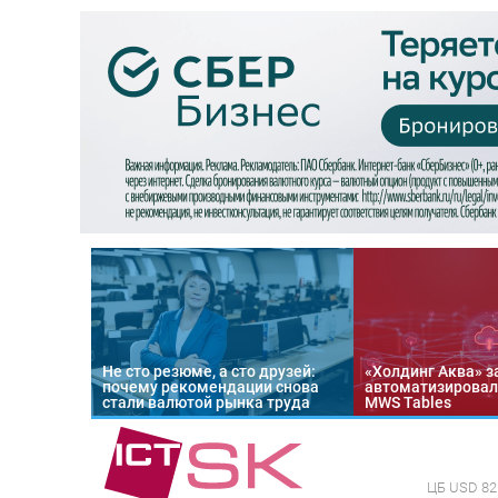
Не сто резюме, а сто друзей:
«Холдинг Аква» з
почему рекомендации снова
автоматизировал
стали валютой рынка труда
MWS Tables
ЦБ
USD 82