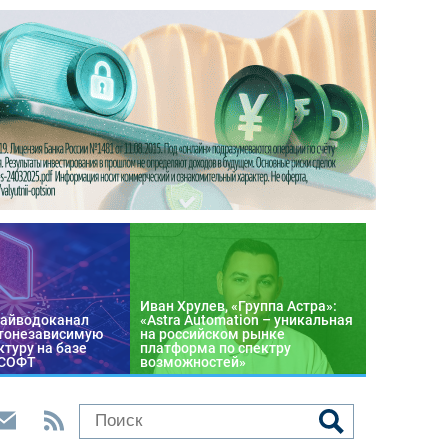
Иван Хрулев, «Группа Астра»:
райводоканал
«Astra Automation – уникальная
тонезависимую
на российском рынке
туру на базе
платформа по спектру
 СОФТ
возможностей»