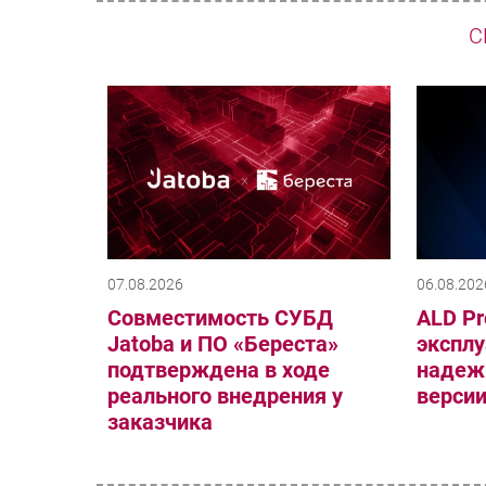
С
07.08.2026
06.08.202
Совместимость СУБД
ALD Pr
Jatoba и ПО «Береста»
эксплу
подтверждена в ходе
надеж
реального внедрения у
верси
заказчика