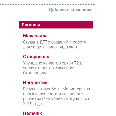
Добавить компанию
РАЗДЕЛЫ
Регионы
Новости
Махачкала
Студент ДГТУ создал ИИ-робота
Аналитика
для защиты виноградников
Интервью
Ставрополь
Мероприятия
Улучшено качество связи T2 в
зонах открытых бассейнов
Проекты
Ставрополя
IT класс
Ингушетия
Тестовый стенд
Результаты работы Министерства
промышленности и цифрового
Каталог компаний
развития Республики Ингушетия с
2019 года
Нальчик