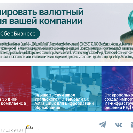
Свыше тысячи школ
Ставропольк
а 36 дней
Уральского ФО выбрали ОС
создал импор
 комплаенс в
Astra Linux для цифровизации
ИТ-инфраструк
образования
решений РЕД
.17 EUR 94.84
°