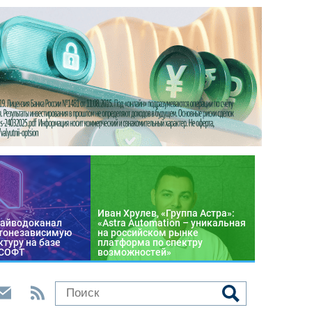
Иван Хрулев, «Группа Астра»:
райводоканал
«Astra Automation – уникальная
тонезависимую
на российском рынке
туру на базе
платформа по спектру
 СОФТ
возможностей»