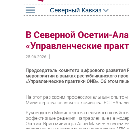
РУБРИКИ
В Северной Осетии-Ала
Импорто­замещение
Маркетин
«Управленческие прак
Автоматизация
Торговые
Промышленности
25.06.2026
Оборудов
Интернет
ПО
Председатель комитета цифрового развития Р
Мобильная связь
мероприятии в рамках республиканского прое
Outsourci
«Управленческие практики ОИВ». Об этом пиш
Фиксированная связь
Кадры
Интеграция
На этот раз своим профессиональным опытом
Регулиро
Министерства сельского хозяйства РСО–Алани
Рынок ПК
Руководство Министерства сельского хозяйств
эффективные решения, направленные на моде
Осетии. Врио министра Алан Макиев в своем в