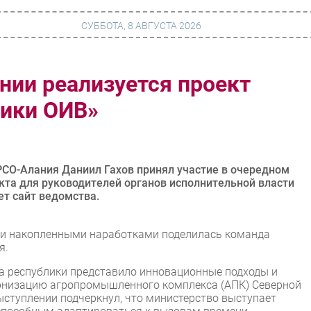
СУББОТА, 8 АВГУСТА 2026
нии реализуется проект
г
Финансы
тики ОИВ»
 сети
Web
ание
Безопасность
Инновации
СО-Алания Даниил Гахов принял участие в очередном
кта для руководителей органов исполнительной власти
ng
CIO/Управление ИТ
ет сайт ведомства.
Гаджеты
 и накопленными наработками поделилась команда
вание
Здоровье
я.
а республики представило инновационные подходы и
рнизацию агропромышленного комплекса (АПК) Северной
ыступлении подчеркнул, что министерство выступает