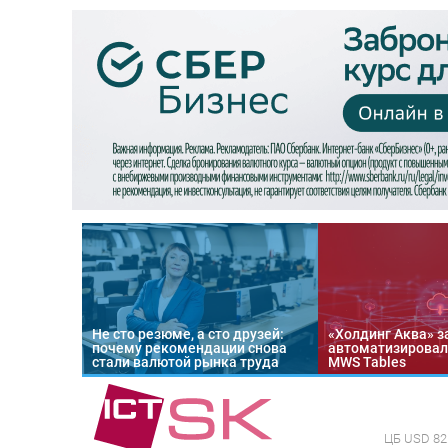
Не сто резюме, а сто друзей:
«Холдинг Аква» з
почему рекомендации снова
автоматизировал
стали валютой рынка труда
MWS Tables
ЦБ
USD 82