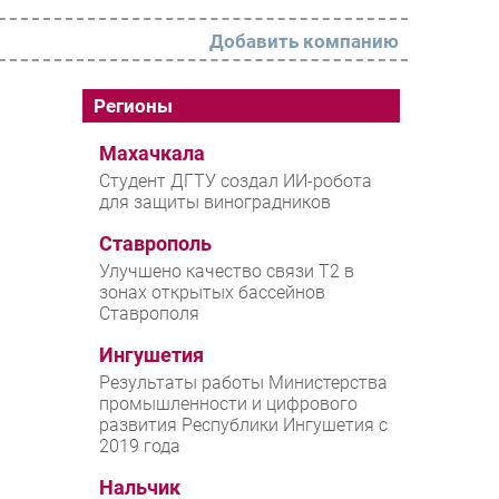
Добавить компанию
РАЗДЕЛЫ
Регионы
Новости
Махачкала
Студент ДГТУ создал ИИ-робота
Аналитика
для защиты виноградников
Интервью
Ставрополь
Мероприятия
Улучшено качество связи T2 в
зонах открытых бассейнов
Проекты
Ставрополя
IT класс
Ингушетия
Тестовый стенд
Результаты работы Министерства
промышленности и цифрового
Каталог компаний
развития Республики Ингушетия с
2019 года
Нальчик