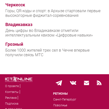
Черкесск
Горы, QR-коды и спорт: в Архызе стартовали первые
высокогорные фиджитал-соревнования
Владикавказ
День цифры во Владикавказе отметили
интеллектуальным квизом «Цифровые навыки»
Грозный
Более 1000 жителей трех сел в Чечне впервые
получили связь МТС
О проекте
Контакты
РЕГИОНЫ
Реклама
Санкт-Петербург
Подписка
Поволжье