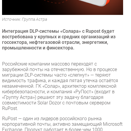
Безопасность
Инновации
Источник: Группа Астра
CIO/Управление ИТ
Интеграция DLP-системы «Солара» с Rupost будет
Гаджеты
востребована у крупных и средних организаций из
Здоровье
госсектора, нефтегазовой отрасли, энергетики,
промышленности и финсектора.
РАЗДЕЛЫ
Российские компании массово переходят с
Новости
зарубежной почты на отечественную. Но в процессе
миграции DLP-системы часто «слепнут» — теряют
Аналитика
видимость трафика, и каждая пятая утечка остаётся
Интервью
незамеченной. ГК «Солар», архитектор комплексной
кибербезопасности, и компания «РуПост» (входит в
Мероприятия
«Группу Астра») решают эту задачу благодаря
Проекты
совместимости Solar Dozor с почтовым сервером
RuPost.
IT класс
Тестовый стенд
RuPost — один из лидеров российского рынка
корпоративной почты, активно замещающий Microsoft
Каталог компаний
Exchange. Продукт работает в более чем 1000