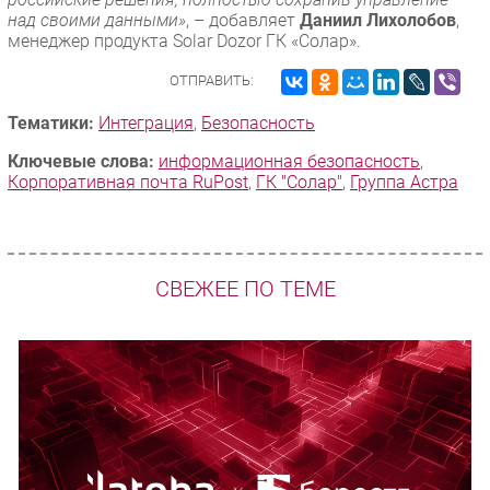
над своими данными»
, – добавляет
Даниил Лихолобов
,
менеджер продукта Solar Dozor ГК «Солар».
ОТПРАВИТЬ:
Тематики:
Интеграция
,
Безопасность
Ключевые слова:
информационная безопасность
,
Корпоративная почта RuPost
,
ГК "Солар"
,
Группа Астра
СВЕЖЕЕ ПО ТЕМЕ