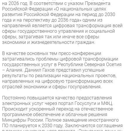
на 2026 год. В соответствии с указом Президента
Безопасность
Российской Федерации «О национальных целях
развития Российской Федерации на период до 2030
Инновации
года и на перспективу до 2036 года» одним из
CIO/Управление ИТ
направлений является цифровая трансформация всей
сферы государственного управления и социальной
Гаджеты
сферы, затрагивая так или иначе все сферы
Здоровье
экономики и жизнедеятельности граждан.
В качестве основных тем пресс-конференции
РАЗДЕЛЫ
затрагивались проблемы цифровой трансформации
государственных услуг в Республике Северная Осетия
Новости
– Алания. Даниил Гахов представил успешные
результаты по реализации национальных проектов,
Аналитика
направленных на цифровую трансформацию всех
Интервью
отраслей экономики и сферы госуправления.
Мероприятия
Постоянно повышается качество предоставления
Проекты
электронных услуг через портал Госуслуги и МФЦ.
Происходит ускоренный переход на отечественное
IT класс
программное обеспечение и облачные решения
Тестовый стенд
Минцифры России. Полное замещение иностранного
ПО планируется к 2030 году. Заключаются соглашения
Каталог компаний