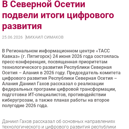
В Северной Осетии
Импорто­замещение
подвели итоги цифрового
Автоматизация Промышленности
развития
Интернет
Мобильная связь
25.06.2026
МИХАИЛ СИМАКОВ
Фиксированная связь
Интеграция
В Региональном информационном центре «ТАСС
Рынок ПК
Кавказ» (г. Пятигорск) 24 июня 2026 года состоялась
пресс-конференция, посвященная приоритетам
Маркетинг
технологического развития Республики Северная
Торговые сети
Осетия – Алания в 2026 году. Председатель комитета
цифрового развития Республики Северная Осетия –
Оборудование
Алания Даниил Гахов рассказал о реализации
ПО
федеральных программ цифровой трансформации,
подготовке ИТ-специалистов, противодействии
Outsourcing
киберугрозам, а также планах работы на второе
Кадры
полугодие 2026 года.
Регулирование
Финансы
Даниил Гахов рассказал об основных направлениях
технологического и цифрового развития республики
Web