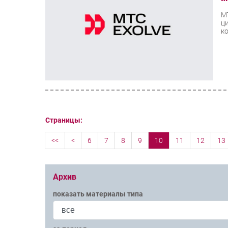
М
ц
ко
Страницы:
<<
<
6
7
8
9
10
11
12
13
Архив
показать материалы типа