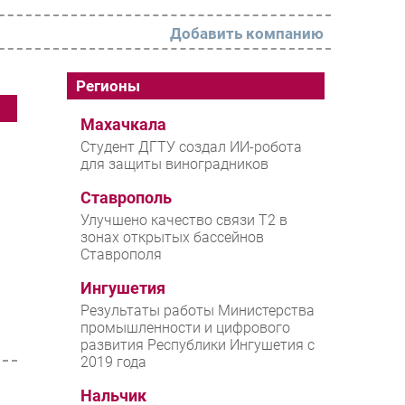
Добавить компанию
РАЗДЕЛЫ
Регионы
Новости
Махачкала
Студент ДГТУ создал ИИ-робота
Аналитика
для защиты виноградников
Интервью
Ставрополь
Мероприятия
Улучшено качество связи T2 в
зонах открытых бассейнов
Проекты
Ставрополя
IT класс
Ингушетия
Тестовый стенд
Результаты работы Министерства
промышленности и цифрового
Каталог компаний
развития Республики Ингушетия с
2019 года
Нальчик