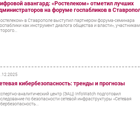
ифровой авангард: «Ростелеком» отметил лучших
дминистраторов на форуме госпабликов в Ставропо
Ростелеком» в Ставрополе выступил партнером форума-семинара
Госпаблики как инструмент диалога общества и власти», участника
торого...
1.12.2025
етевая кибербезопасность: тренды и прогнозы
кспертно-аналитический центр (ЭАЦ) InfoWatch подготовил
сследование по безопасности сетевой инфраструктуры «Сетевая
ибербезопасность...