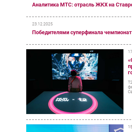
Аналитика МТС: отрасль ЖКХ на Ставр
23.12.2025
Победителями суперфинала чемпионата
1
«
п
г
Т
ф
Св
1