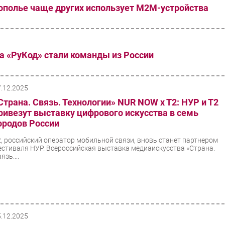
ополье чаще других использует М2М-устройства
 «РуКод» стали команды из России
7.12.2025
Страна. Связь. Технологии» NUR NOW x T2: НУР и Т2
ривезут выставку цифрового искусства в семь
ородов России
2, российский оператор мобильной связи, вновь станет партнером
естиваля НУР. Всероссийская выставка медиаискусства «Страна.
язь....
5.12.2025