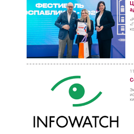
Ц
а
«
«
ко
1
С
Э
и
к