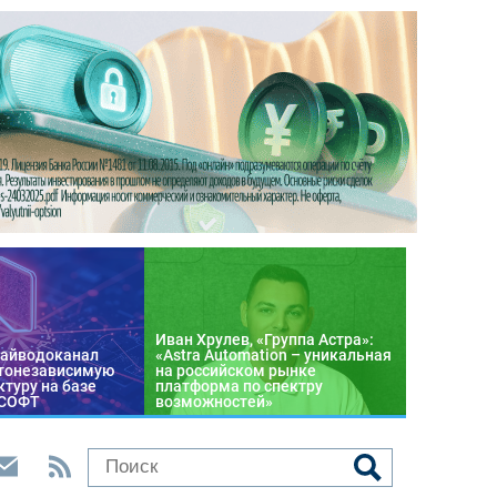
Иван Хрулев, «Группа Астра»:
райводоканал
«Astra Automation – уникальная
тонезависимую
на российском рынке
туру на базе
платформа по спектру
 СОФТ
возможностей»