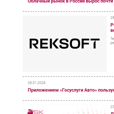
Облачный рынок в России вырос почти
2
Р
в
Т
р
28.01.2026
Приложением «Госуслуги Авто» пользу
2
Л