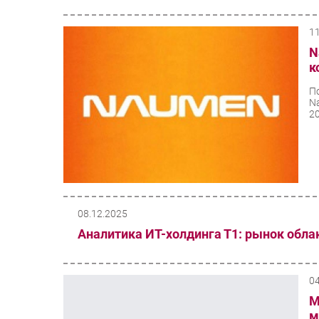
1
N
к
П
N
20
08.12.2025
Аналитика ИТ-холдинга Т1: рынок облак
0
М
м