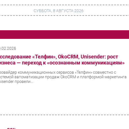
СУББОТА, 8 АВГУСТА 2026
г
Финансы
 сети
Web
0.02.2026
сследование «Телфин», OkoCRM, Unisender: рост
ание
Безопасность
изнеса — переход к «осознанным коммуникациям»
Инновации
ровайдер коммуникационных сервисов «Телфин» совместно с
истемой автоматизации продаж OkoCRM и платформой маркетинга
ng
CIO/Управление ИТ
isender провели...
Гаджеты
вание
Здоровье