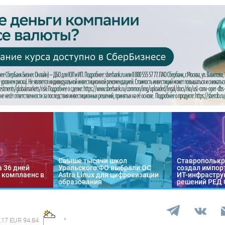
Свыше тысячи школ
Ставропольк
а 36 дней
Уральского ФО выбрали ОС
создал импор
 комплаенс в
Astra Linux для цифровизации
ИТ-инфраструк
образования
решений РЕД
.17 EUR 94.84
°