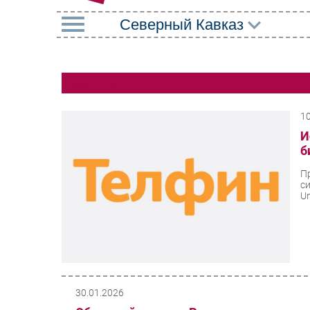
РУБРИКИ
Маркетинг
Импорто­замещение
Маркетин
Автоматизация
Торговые
1
Промышленности
И
Оборудов
б
Интернет
ПО
П
Мобильная связь
с
Outsourci
Un
Фиксированная связь
Кадры
Интеграция
Регулиро
Рынок ПК
30.01.2026